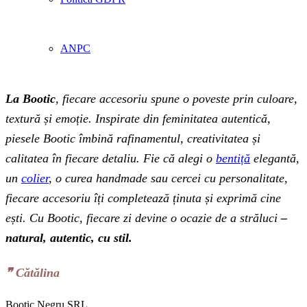
ANPC
La Bootic
, fiecare accesoriu spune o poveste prin culoare,
textură și emoție. Inspirate din feminitatea autentică,
piesele Bootic îmbină rafinamentul, creativitatea și
calitatea în fiecare detaliu. Fie că alegi o
bentiță
elegantă,
un
colier
, o curea handmade sau cercei cu personalitate,
fiecare accesoriu îți completează ținuta și exprimă cine
ești. Cu Bootic, fiecare zi devine o ocazie de a străluci
–
natural, autentic, cu stil.
❞‬ Cătălina
Bootic Negru SRL