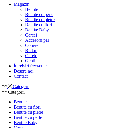
Magazin
Bentite
Bentite cu perle
Bentite cu pietre
Bentite cu flori
Bentite Baby
Cercei
Accesorii par
Coliere
Bratari
Curele
Genti
Întrebări frecvente
Despre noi
Contact
Categorii
Categorii
Bentite
Bentite cu flori
Bentite cu pietre
Bentite cu perle
Bentite Baby
Cercei