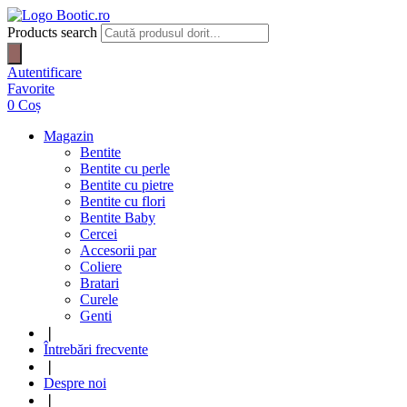
Products search
Autentificare
Favorite
0
Coș
Magazin
Bentite
Bentite cu perle
Bentite cu pietre
Bentite cu flori
Bentite Baby
Cercei
Accesorii par
Coliere
Bratari
Curele
Genti
❘
Întrebări frecvente
❘
Despre noi
❘