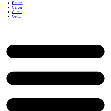
Bratari
Cercei
Curele
Genti