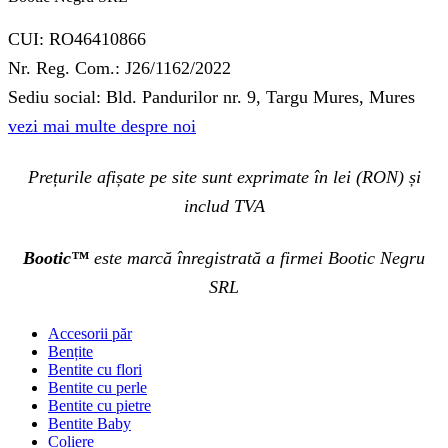
CUI: RO46410866
Nr. Reg. Com.: J26/1162/2022
Sediu social: Bld. Pandurilor nr. 9, Targu Mures, Mures
vezi mai multe despre noi
Prețurile afișate pe site sunt exprimate în lei (RON) și
includ TVA
Bootic™
este marcă înregistrată a firmei Bootic Negru
SRL
Accesorii păr
Bențite
Bentite cu flori
Bentite cu perle
Bentite cu pietre
Bentite Baby
Coliere