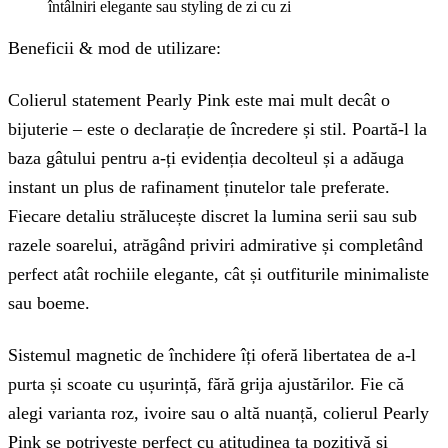
întâlniri elegante sau styling de zi cu zi
Beneficii & mod de utilizare:
Colierul statement Pearly Pink este mai mult decât o
bijuterie – este o declarație de încredere și stil. Poartă-l la
baza gâtului pentru a-ți evidenția decolteul și a adăuga
instant un plus de rafinament ținutelor tale preferate.
Fiecare detaliu strălucește discret la lumina serii sau sub
razele soarelui, atrăgând priviri admirative și completând
perfect atât rochiile elegante, cât și outfiturile minimaliste
sau boeme.
Sistemul magnetic de închidere îți oferă libertatea de a-l
purta și scoate cu ușurință, fără grija ajustărilor. Fie că
alegi varianta roz, ivoire sau o altă nuanță, colierul Pearly
Pink se potrivește perfect cu atitudinea ta pozitivă și