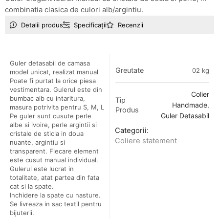
combinatia clasica de culori alb/argintiu.
Detalii produs
Specificații
Recenzii
Guler detasabil de camasa
Greutate
02 kg
model unicat, realizat manual
Poate fi purtat la orice piesa
vestimentara. Gulerul este din
Colier
bumbac alb cu intaritura,
Tip
Handmade
,
masura potrivita pentru S, M, L
Produs
Pe guler sunt cusute perle
Guler Detasabil
albe si ivoire, perle argintii si
Categorii:
cristale de sticla in doua
Coliere statement
nuante, argintiu si
transparent. Fiecare element
este cusut manual individual.
Gulerul este lucrat in
totalitate, atat partea din fata
cat si la spate.
Inchidere la spate cu nasture.
Se livreaza in sac textil pentru
bijuterii.