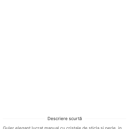
Descriere scurtă
Guler elegant lucrat manual cu cristale de sticla si perle, in