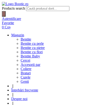
Products search
Autentificare
Favorite
0
Coș
Magazin
Bentite
Bentite cu perle
Bentite cu pietre
Bentite cu flori
Bentite Baby
Cercei
Accesorii par
Coliere
Bratari
Curele
Genti
❘
Întrebări frecvente
❘
Despre noi
❘