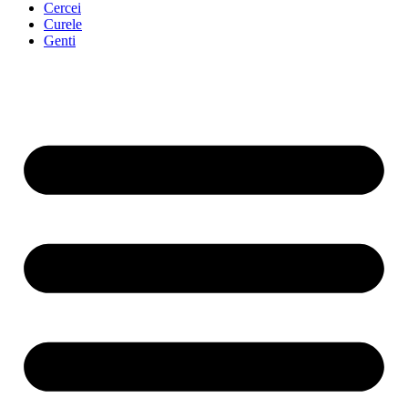
Cercei
Curele
Genti