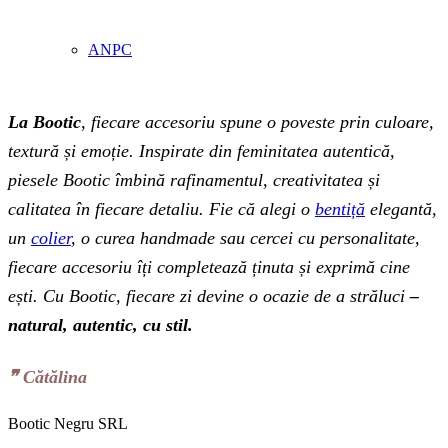
ANPC
La Bootic
, fiecare accesoriu spune o poveste prin culoare,
textură și emoție. Inspirate din feminitatea autentică,
piesele Bootic îmbină rafinamentul, creativitatea și
calitatea în fiecare detaliu. Fie că alegi o
bentiță
elegantă,
un
colier
, o curea handmade sau cercei cu personalitate,
fiecare accesoriu îți completează ținuta și exprimă cine
ești. Cu Bootic, fiecare zi devine o ocazie de a străluci
–
natural, autentic, cu stil.
❞‬ Cătălina
Bootic Negru SRL