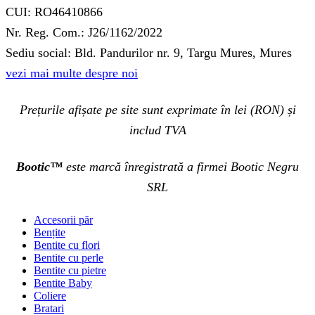
CUI: RO46410866
Nr. Reg. Com.: J26/1162/2022
Sediu social: Bld. Pandurilor nr. 9, Targu Mures, Mures
vezi mai multe despre noi
Prețurile afișate pe site sunt exprimate în lei (RON) și
includ TVA
Bootic™
este marcă înregistrată a firmei Bootic Negru
SRL
Accesorii păr
Bențite
Bentite cu flori
Bentite cu perle
Bentite cu pietre
Bentite Baby
Coliere
Bratari