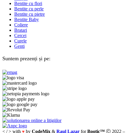
Bentite cu flori
Bentite cu perle
Bentite cu pietre
Bentite Baby
Coliere
Bratari
Cercei
Curele
Genti
Suntem prezenți și pe:
< / > with
by
CodeMix
&
Raul Lazar
for
Bootic™
Ⓒ 2022 –
♥