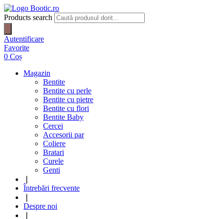
Products search
Autentificare
Favorite
0
Coș
Magazin
Bentite
Bentite cu perle
Bentite cu pietre
Bentite cu flori
Bentite Baby
Cercei
Accesorii par
Coliere
Bratari
Curele
Genti
❘
Întrebări frecvente
❘
Despre noi
❘