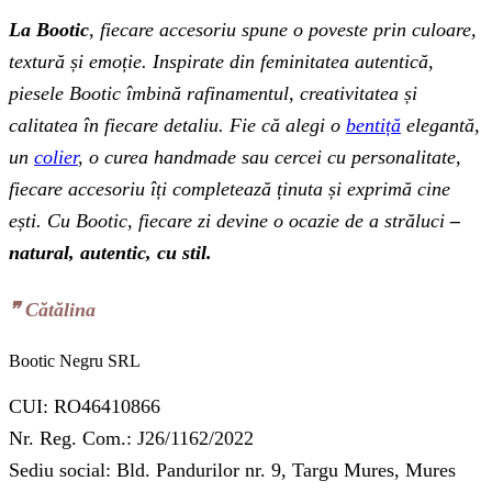
La Bootic
, fiecare accesoriu spune o poveste prin culoare,
textură și emoție. Inspirate din feminitatea autentică,
piesele Bootic îmbină rafinamentul, creativitatea și
calitatea în fiecare detaliu. Fie că alegi o
bentiță
elegantă,
un
colier
, o curea handmade sau cercei cu personalitate,
fiecare accesoriu îți completează ținuta și exprimă cine
ești. Cu Bootic, fiecare zi devine o ocazie de a străluci
–
natural, autentic, cu stil.
❞‬ Cătălina
Bootic Negru SRL
CUI: RO46410866
Nr. Reg. Com.: J26/1162/2022
Sediu social: Bld. Pandurilor nr. 9, Targu Mures, Mures