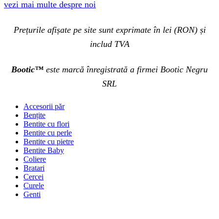
vezi mai multe despre noi
Prețurile afișate pe site sunt exprimate în lei (RON) și
includ TVA
Bootic™
este marcă înregistrată a firmei Bootic Negru
SRL
Accesorii păr
Bențite
Bentite cu flori
Bentite cu perle
Bentite cu pietre
Bentite Baby
Coliere
Bratari
Cercei
Curele
Genti