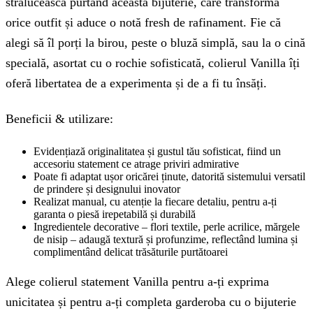
strălucească purtând această bijuterie, care transformă
orice outfit și aduce o notă fresh de rafinament. Fie că
alegi să îl porți la birou, peste o bluză simplă, sau la o cină
specială, asortat cu o rochie sofisticată, colierul Vanilla îți
oferă libertatea de a experimenta și de a fi tu însăți.
Beneficii & utilizare:
Evidențiază originalitatea și gustul tău sofisticat, fiind un
accesoriu statement ce atrage priviri admirative
Poate fi adaptat ușor oricărei ținute, datorită sistemului versatil
de prindere și designului inovator
Realizat manual, cu atenție la fiecare detaliu, pentru a-ți
garanta o piesă irepetabilă și durabilă
Ingredientele decorative – flori textile, perle acrilice, mărgele
de nisip – adaugă textură și profunzime, reflectând lumina și
complimentând delicat trăsăturile purtătoarei
Alege colierul statement Vanilla pentru a-ți exprima
unicitatea și pentru a-ți completa garderoba cu o bijuterie