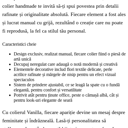
colier handmade te invită să-ți spui povestea prin detalii
rafinate și originalitate absolută. Fiecare element a fost ales
și lucrat manual cu grijă, rezultând o creație care nu poate
fi reprodusă, la fel ca stilul tău personal.
Caracteristici cheie
Design exclusiv, realizat manual, fiecare colier fiind o piesă de
artă unică
Decupaj neregulat care adaugă o notă modernă și creativă
Elementele decorative includ flori textile delicate, perle
acrilice rafinate și mărgele de nisip pentru un efect vizual
spectaculos
Sistem de prindere ajustabil, ce se leagă la spate cu o fundă
elegantă, pentru confort și versatilitate
Potrivit atât pentru ținute office, peste o cămașă albă, cât și
pentru look-uri elegante de seară
Cu colierul Vanilla, fiecare apariție devine un mesaj despre
feminitate și îndrăzneală. Lasă-ți personalitatea să