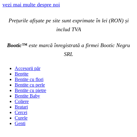
vezi mai multe despre noi
Prețurile afișate pe site sunt exprimate în lei (RON) și
includ TVA
Bootic™
este marcă înregistrată a firmei Bootic Negru
SRL
Accesorii păr
Bențite
Bentite cu flori
Bentite cu perle
Bentite cu pietre
Bentite Baby
Coliere
Bratari
Cercei
Curele
Genti