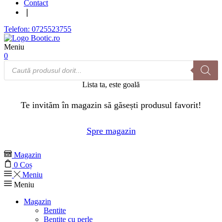
Contact
❘
Telefon: 0725523755
Meniu
0
Products
search
Lista ta, este goală
Te invităm în magazin să găsești produsul favorit!
Spre magazin
Magazin
0
Coș
Meniu
Meniu
Magazin
Bentite
Bentite cu perle