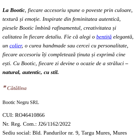
La Bootic
, fiecare accesoriu spune o poveste prin culoare,
textură și emoție. Inspirate din feminitatea autentică,
piesele Bootic îmbină rafinamentul, creativitatea și
calitatea în fiecare detaliu. Fie că alegi o
bentiță
elegantă,
un
colier
, o curea handmade sau cercei cu personalitate,
fiecare accesoriu îți completează ținuta și exprimă cine
ești. Cu Bootic, fiecare zi devine o ocazie de a străluci
–
natural, autentic, cu stil.
❞‬ Cătălina
Bootic Negru SRL
CUI: RO46410866
Nr. Reg. Com.: J26/1162/2022
Sediu social: Bld. Pandurilor nr. 9, Targu Mures, Mures