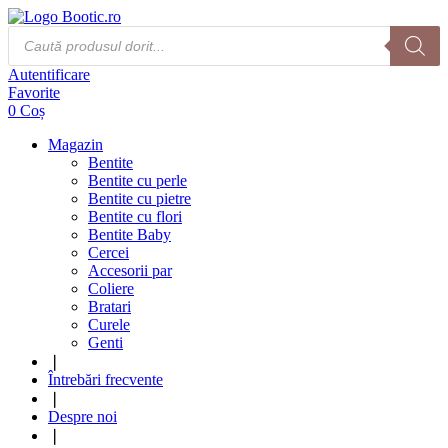
Products
search
Autentificare
Favorite
0
Coș
Magazin
Bentite
Bentite cu perle
Bentite cu pietre
Bentite cu flori
Bentite Baby
Cercei
Accesorii par
Coliere
Bratari
Curele
Genti
❘
Întrebări frecvente
❘
Despre noi
❘