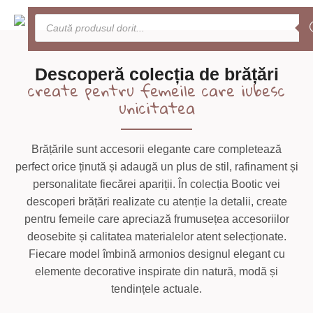
0
Meniu
Descoperă colecția de brățări
create pentru femeile care iubesc
unicitatea
Brățările sunt accesorii elegante care completează
perfect orice ținută și adaugă un plus de stil, rafinament și
personalitate fiecărei apariții. În colecția Bootic vei
descoperi brățări realizate cu atenție la detalii, create
pentru femeile care apreciază frumusețea accesoriilor
deosebite și calitatea materialelor atent selecționate.
Fiecare model îmbină armonios designul elegant cu
elemente decorative inspirate din natură, modă și
tendințele actuale.