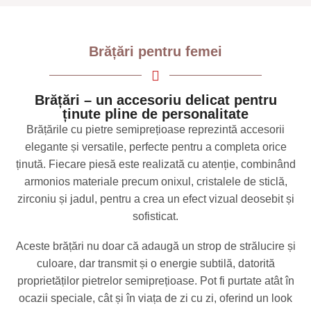
Brățări pentru femei
Brățări – un accesoriu delicat pentru
ținute pline de personalitate
Brățările cu pietre semiprețioase reprezintă accesorii
elegante și versatile, perfecte pentru a completa orice
ținută. Fiecare piesă este realizată cu atenție, combinând
armonios materiale precum onixul, cristalele de sticlă,
zirconiu și jadul, pentru a crea un efect vizual deosebit și
sofisticat.
Aceste brățări nu doar că adaugă un strop de strălucire și
culoare, dar transmit și o energie subtilă, datorită
proprietăților pietrelor semiprețioase. Pot fi purtate atât în
ocazii speciale, cât și în viața de zi cu zi, oferind un look