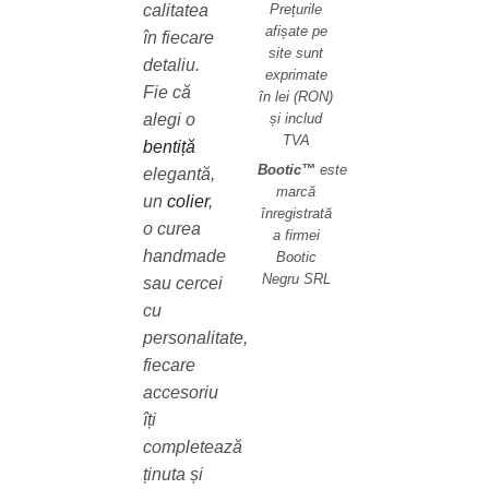
Prețurile
calitatea
afișate pe
în fiecare
site sunt
detaliu.
exprimate
Fie că
în lei (RON)
și includ
alegi o
TVA
bentiță
Bootic™
este
elegantă,
marcă
un
colier
,
înregistrată
o curea
a firmei
handmade
Bootic
Negru SRL
sau cercei
cu
personalitate,
fiecare
accesoriu
îți
completează
ținuta și