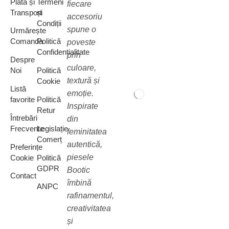
Plata și
Termeni
fiecare
Transport
și
accesoriu
Condiții
spune o
Urmărește
Comanda
Politică
poveste
Confidențialitate
prin
Despre
culoare,
Noi
Politică
textură și
Cookie
Listă
emoție.
favorite
Politică
Inspirate
Retur
Întrebări
din
Frecvente
Legislație
feminitatea
Comerț
autentică,
Preferințe
piesele
Cookie
Politică
GDPR
Bootic
Contact
îmbină
ANPC
rafinamentul,
creativitatea
și