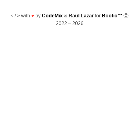
< / > with
♥
by
CodeMix
&
Raul Lazar
for
Bootic™
Ⓒ
2022 – 2026