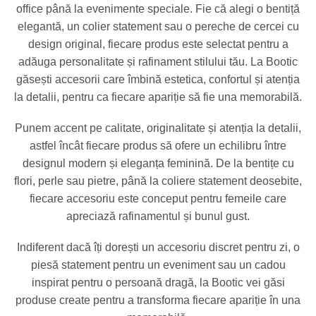
office până la evenimente speciale. Fie că alegi o bentiță
elegantă, un colier statement sau o pereche de cercei cu
design original, fiecare produs este selectat pentru a
adăuga personalitate și rafinament stilului tău. La Bootic
găsești accesorii care îmbină estetica, confortul și atenția
la detalii, pentru ca fiecare apariție să fie una memorabilă.
Punem accent pe calitate, originalitate și atenția la detalii,
astfel încât fiecare produs să ofere un echilibru între
designul modern și eleganța feminină. De la bentițe cu
flori, perle sau pietre, până la coliere statement deosebite,
fiecare accesoriu este conceput pentru femeile care
apreciază rafinamentul și bunul gust.
Indiferent dacă îți dorești un accesoriu discret pentru zi, o
piesă statement pentru un eveniment sau un cadou
inspirat pentru o persoană dragă, la Bootic vei găsi
produse create pentru a transforma fiecare apariție în una