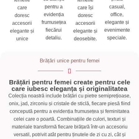
pentru a
casual,
care
care își
evidenția
office,
doresc
doresc
frumusețea
elegante și
accesorii
accesorii
fiecărui
evenimente
elegante și
elegante și
detaliu.
speciale.
unice
deosebite.
Brățări unice pentru femei
Brățări pentru femei create pentru cele
care iubesc eleganța și originalitatea
Colecția noastră include brățări cu pietre semiprețioase,
onix, jad, zirconiu și cristale de sticlă, fiecare piesă fiind
concepută pentru a evidenția frumusețea și feminitatea
celei care o poartă. Combinațiile de culori, texturi și
materiale transformă fiecare brățară într-un accesoriu
versatil, potrivit atât pentru ținutele de zi cu zi, cât și