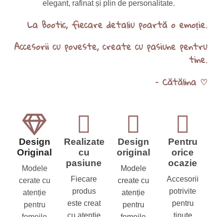
elegant, rafinat și plin de personalitate.
La Bootic, fiecare detaliu poartă o emoție.
Accesorii cu poveste, create cu pasiune pentru
tine.
– Cătălina ♡
Design
Realizate
Design
Pentru
Original
cu
original
orice
pasiune
ocazie
Modele
Modele
Fiecare
Accesorii
cerate cu
create cu
produs
potrivite
atenție
atenție
este creat
pentru
pentru
pentru
cu atenție
ținute
femeile
femeile