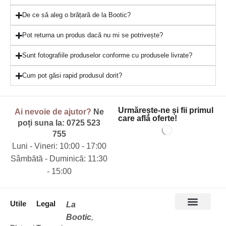
De ce să aleg o brățară de la Bootic?
Pot returna un produs dacă nu mi se potrivește?
Sunt fotografiile produselor conforme cu produsele livrate?
Cum pot găsi rapid produsul dorit?
Urmărește-ne și fii primul
Ai nevoie de ajutor?
Ne
care află oferte!
poți suna la:
0725 523
755
Luni - Vineri: 10:00 - 17:00
Sâmbătă - Duminică: 11:30
- 15:00
Utile
Legal
La
Bootic
,
Accesorii păr
Bentite cu flori
Bentite cu perle
Bentite cu pietre
Bentite Baby