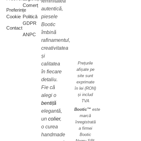
feminitatea
Comerț
autentică,
Preferințe
piesele
Cookie
Politică
GDPR
Bootic
Contact
îmbină
ANPC
rafinamentul,
creativitatea
și
Prețurile
calitatea
afișate pe
în fiecare
site sunt
detaliu.
exprimate
Fie că
în lei (RON)
și includ
alegi o
TVA
bentiță
Bootic™
este
elegantă,
marcă
un
colier
,
înregistrată
o curea
a firmei
handmade
Bootic
Negru SRL