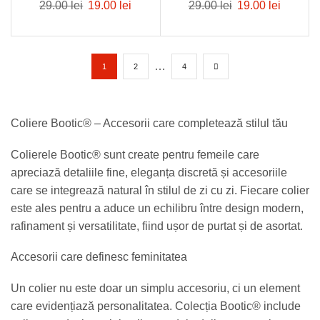
29.00
lei
19.00
lei
29.00
lei
19.00
lei
…
1
2
4
Coliere Bootic® – Accesorii care completează stilul tău
Colierele Bootic® sunt create pentru femeile care
apreciază detaliile fine, eleganța discretă și accesoriile
care se integrează natural în stilul de zi cu zi. Fiecare colier
este ales pentru a aduce un echilibru între design modern,
rafinament și versatilitate, fiind ușor de purtat și de asortat.
Accesorii care definesc feminitatea
Un colier nu este doar un simplu accesoriu, ci un element
care evidențiază personalitatea. Colecția Bootic® include