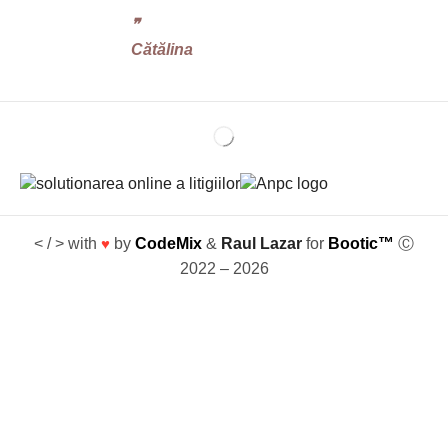
❞‬
Cătălina
< / > with
♥
by
CodeMix
&
Raul Lazar
for
Bootic™
Ⓒ
2022 – 2026