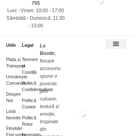
755
Luni - Vineri: 10:00 - 17:00
Sâmbătă - Duminică: 11:30
- 15:00
Utile
Legal
La
Bootic
,
Accesorii păr
Bentite cu flori
Bentite cu perle
Bentite cu pietre
Bentite Baby
Plata și
Termeni
fiecare
Transport
și
accesoriu
Condiții
spune o
Urmărește
Comanda
Politică
poveste
Confidențialitate
prin
Despre
culoare,
Noi
Politică
textură și
Cookie
Listă
emoție.
favorite
Politică
Inspirate
Retur
Întrebări
din
Frecvente
Legislație