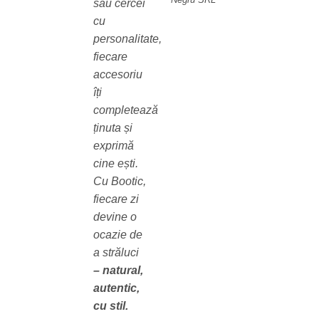
sau cercei
cu
personalitate,
fiecare
accesoriu
îți
completează
ținuta și
exprimă
cine ești.
Cu Bootic,
fiecare zi
devine o
ocazie de
a străluci
– natural,
autentic,
cu stil.