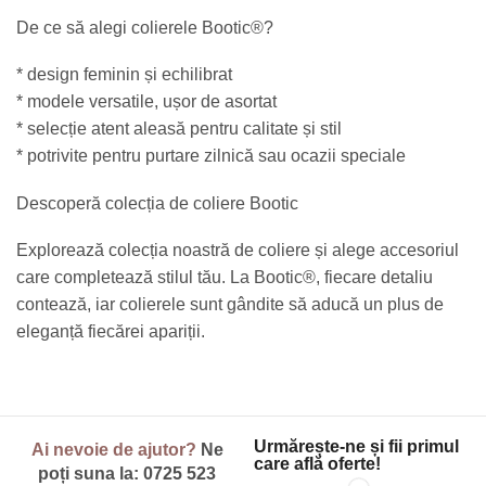
De ce să alegi colierele Bootic®?
* design feminin și echilibrat
* modele versatile, ușor de asortat
* selecție atent aleasă pentru calitate și stil
* potrivite pentru purtare zilnică sau ocazii speciale
Descoperă colecția de coliere Bootic
Explorează colecția noastră de coliere și alege accesoriul
care completează stilul tău. La Bootic®, fiecare detaliu
contează, iar colierele sunt gândite să aducă un plus de
eleganță fiecărei apariții.
Urmărește-ne și fii primul
Ai nevoie de ajutor?
Ne
care află oferte!
poți suna la:
0725 523