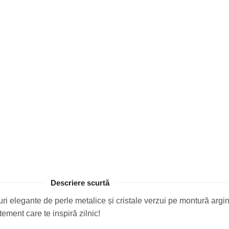
Descriere scurtă
iruri elegante de perle metalice și cristale verzui pe montură argi
tement care te inspiră zilnic!