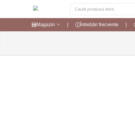
Magazin
❘
Întrebări frecvente
❘