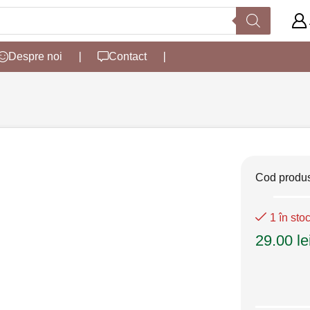
Despre noi
❘
Contact
❘
Cod produ
1 în sto
29.00
le