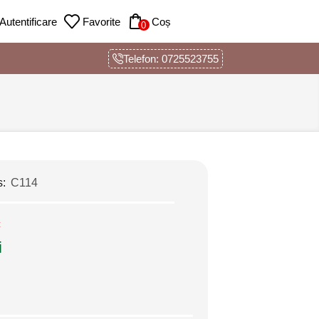
Autentificare
Favorite
Coș
0
Telefon: 0725523755
s:
C114
c
i