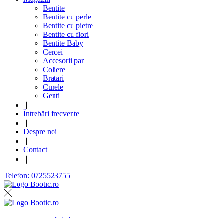
Bentite
Bentite cu perle
Bentite cu pietre
Bentite cu flori
Bentite Baby
Cercei
Accesorii par
Coliere
Bratari
Curele
Genti
❘
Întrebări frecvente
❘
Despre noi
❘
Contact
❘
Telefon: 0725523755