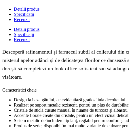
Detalii produs
Specificații
Recenzii
Detalii produs
Specificații
Recenzii
Descoperă rafinamentul și farmecul subtil al colierului din cr
misterul apelor adânci și de delicatețea florilor ce dansează s
dorești să completezi un look office sofisticat sau să adaugi
visătoare.
Caracteristici cheie
Design la baza gâtului, ce evidențiază grațios linia decolteului
Realizat pe suport metalic rezistent, pentru un plus de durabilita
Cristale de sticlă cusute manual în nuanțe de turcoaz și albastru
Accente florale create din cristale, pentru un efect vizual delicat 
Sistem metalic de închidere tip lanț, reglabil pentru confort și a
Produs de serie, disponibil în mai multe variante de culoare pentr