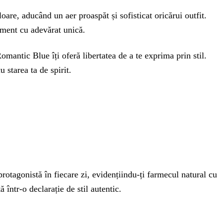
oare, aducând un aer proaspăt și sofisticat oricărui outfit.
tement cu adevărat unică.
omantic Blue îți oferă libertatea de a te exprima prin stil.
 starea ta de spirit.
 protagonistă în fiecare zi, evidențiindu-ți farmecul natural cu
 într-o declarație de stil autentic.