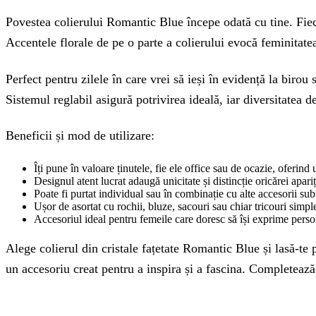
Povestea colierului Romantic Blue începe odată cu tine. Fiecar
Accentele florale de pe o parte a colierului evocă feminitate
Perfect pentru zilele în care vrei să ieși în evidență la birou
Sistemul reglabil asigură potrivirea ideală, iar diversitatea d
Beneficii și mod de utilizare:
Îți pune în valoare ținutele, fie ele office sau de ocazie, oferind
Designul atent lucrat adaugă unicitate și distincție oricărei apariț
Poate fi purtat individual sau în combinație cu alte accesorii su
Ușor de asortat cu rochii, bluze, sacouri sau chiar tricouri simpl
Accesoriul ideal pentru femeile care doresc să își exprime person
Alege colierul din cristale fațetate Romantic Blue și lasă-te p
un accesoriu creat pentru a inspira și a fascina. Completează-ț