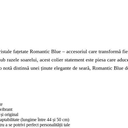
istale fațetate Romantic Blue – accesoriul care transformă fieca
ub razele soarelui, acest colier statement este piesa care aduce 
 o notă distinsă unei ținute elegante de seară, Romantic Blue 
te
 vibrant
și original
daptabilitate (lungime între 44 și 50 cm)
u a se potrivi perfect personalității tale