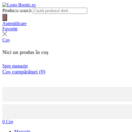
REDUS
34%
Products search
Autentificare
Favorite
Coș
Nici un produs în coș
Spre magazin
Coș cumpărături (0)
0
Coș
Magazin