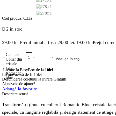
Cod produs:
C33a
2 în stoc
29.00
lei
Prețul inițial a fost: 29.00 lei.
19.00
lei
Prețul curent
Cantitate
Colier din
Adaugă în coș
cristale
fatetate
Livrare la EasyBox de la
10lei
Romantic
Livrare acasă de la 15lei
blue
Deschiderea coletului la livrare
Gratuit!
Ai nevoie de ajutor?
Adaugă la favorite
Descriere scurtă
Transformă-ți ținuta cu colierul Romantic Blue: cristale fațet
speciale, cu lungime reglabilă și design statement ce atrage p