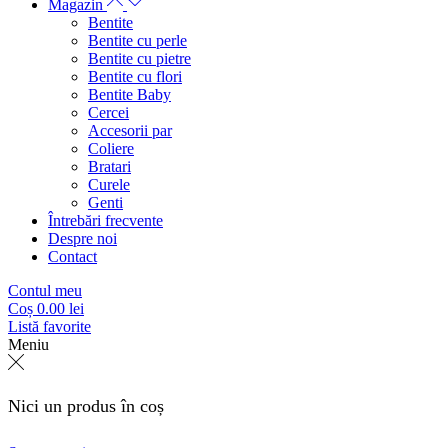
Magazin
Bentite
Bentite cu perle
Bentite cu pietre
Bentite cu flori
Bentite Baby
Cercei
Accesorii par
Coliere
Bratari
Curele
Genti
Întrebări frecvente
Despre noi
Contact
Contul meu
Coș
0.00
lei
Listă favorite
Meniu
Nici un produs în coș