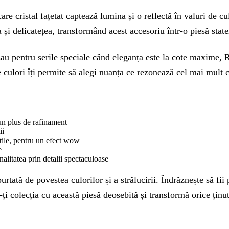
e cristal fațetat captează lumina și o reflectă în valuri de cul
a și delicatețea, transformând acest accesoriu într-o piesă sta
 sau pentru serile speciale când eleganța este la cote maxime, R
e culori îți permite să alegi nuanța ce rezonează cel mai mult cu
 un plus de rafinament
ii
btile, pentru un efect wow
e
alitatea prin detalii spectaculoase
urtată de povestea culorilor și a strălucirii. Îndrăznește să fii
i colecția cu această piesă deosebită și transformă orice ținută