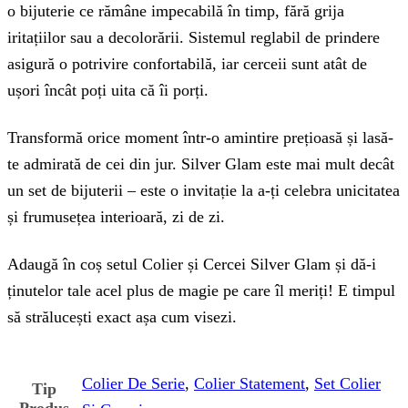
o bijuterie ce rămâne impecabilă în timp, fără grija
iritațiilor sau a decolorării. Sistemul reglabil de prindere
asigură o potrivire confortabilă, iar cerceii sunt atât de
ușori încât poți uita că îi porți.
Transformă orice moment într-o amintire prețioasă și lasă-
te admirată de cei din jur. Silver Glam este mai mult decât
un set de bijuterii – este o invitație la a-ți celebra unicitatea
și frumusețea interioară, zi de zi.
Adaugă în coș setul Colier și Cercei Silver Glam și dă-i
ținutelor tale acel plus de magie pe care îl meriți! E timpul
să strălucești exact așa cum visezi.
Colier De Serie
,
Colier Statement
,
Set Colier
Tip
Produs