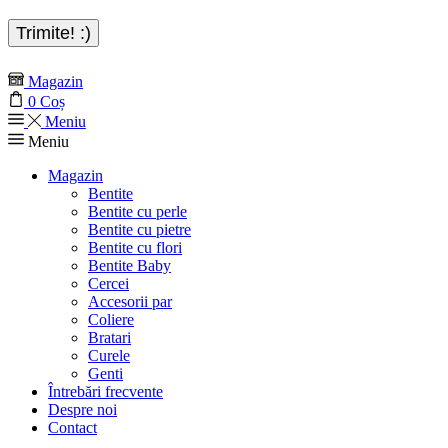
Magazin
0
Coș
Meniu
Meniu
Magazin
Bentite
Bentite cu perle
Bentite cu pietre
Bentite cu flori
Bentite Baby
Cercei
Accesorii par
Coliere
Bratari
Curele
Genti
Întrebări frecvente
Despre noi
Contact