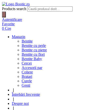
Products search
Autentificare
Favorite
0
Coș
Magazin
Bentite
Bentite cu perle
Bentite cu pietre
Bentite cu flori
Bentite Baby
Cercei
Accesorii par
Coliere
Bratari
Curele
Genti
❘
Întrebări frecvente
❘
Despre noi
❘