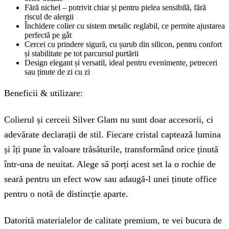
Fără nichel – potrivit chiar și pentru pielea sensibilă, fără
riscul de alergii
Închidere colier cu sistem metalic reglabil, ce permite ajustarea
perfectă pe gât
Cercei cu prindere sigură, cu șurub din silicon, pentru confort
și stabilitate pe tot parcursul purtării
Design elegant și versatil, ideal pentru evenimente, petreceri
sau ținute de zi cu zi
Beneficii & utilizare:
Colierul și cerceii Silver Glam nu sunt doar accesorii, ci
adevărate declarații de stil. Fiecare cristal captează lumina
și îți pune în valoare trăsăturile, transformând orice ținută
într-una de neuitat. Alege să porți acest set la o rochie de
seară pentru un efect wow sau adaugă-l unei ținute office
pentru o notă de distincție aparte.
Datorită materialelor de calitate premium, te vei bucura de