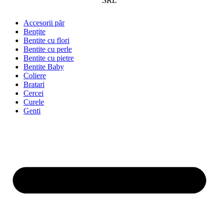
SRL
Accesorii păr
Bențite
Bentite cu flori
Bentite cu perle
Bentite cu pietre
Bentite Baby
Coliere
Bratari
Cercei
Curele
Genti