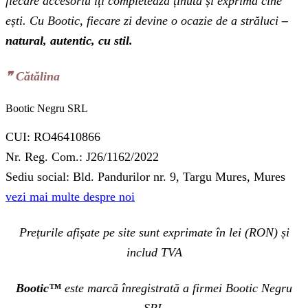
fiecare accesoriu îți completează ținuta și exprimă cine
ești. Cu Bootic, fiecare zi devine o ocazie de a străluci
–
natural, autentic, cu stil.
❞‬ Cătălina
Bootic Negru SRL
CUI: RO46410866
Nr. Reg. Com.: J26/1162/2022
Sediu social: Bld. Pandurilor nr. 9, Targu Mures, Mures
vezi mai multe despre noi
Prețurile afișate pe site sunt exprimate în lei (RON) și
includ TVA
Bootic™
este marcă înregistrată a firmei Bootic Negru