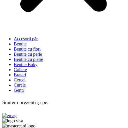
Accesorii păr
Bențite
Bentite cu flori
Bentite cu perle
Bentite cu pietre
Bentite Baby
Coliere
Bratari
Cercei
Curele
Genti
Suntem prezenți și pe: