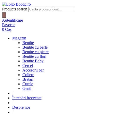
Products search
Autentificare
Favorite
0
Coș
Magazin
Bentite
Bentite cu perle
Bentite cu pietre
Bentite cu flori
Bentite Baby
Cercei
Accesorii par
Coliere
Bratari
Curele
Genti
❘
Întrebări frecvente
❘
Despre noi
❘