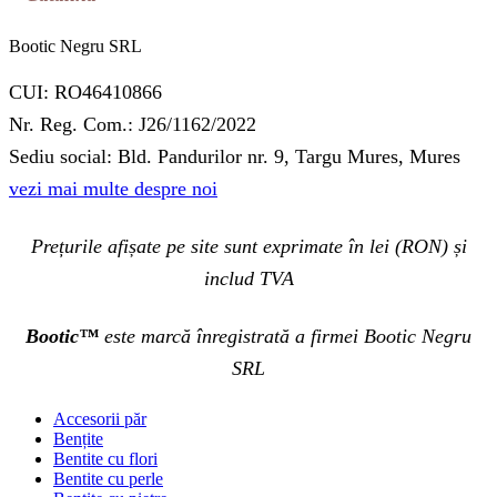
Bootic Negru SRL
CUI: RO46410866
Nr. Reg. Com.: J26/1162/2022
Sediu social: Bld. Pandurilor nr. 9, Targu Mures, Mures
vezi mai multe despre noi
Prețurile afișate pe site sunt exprimate în lei (RON) și
includ TVA
Bootic™
este marcă înregistrată a firmei Bootic Negru
SRL
Accesorii păr
Bențite
Bentite cu flori
Bentite cu perle