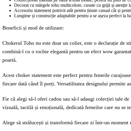
Decorat cu mărgele toho multicolore, cusute cu grijă și atenție la
Accesoriu statement potrivit atât pentru ținute casual cât și pen
Lungime și construcție adaptabile pentru a se așeza perfect la b
Beneficii și mod de utilizare:
Chokerul Toho nu este doar un colier, este o declarație de stil
combină-l cu o rochie elegantă pentru un efect wow garantat. 
poartă.
Acest choker statement este perfect pentru femeile curajoase, 
fiecare dată când îl porți. Versatilitatea designului permite 
Fie că alegi să-l oferi cadou sau să-l adaugi colecției tale de
vizuală, tactilă și emoțională, dedicată femeilor care nu se 
Alege să strălucești și transformă fiecare zi într-un moment 