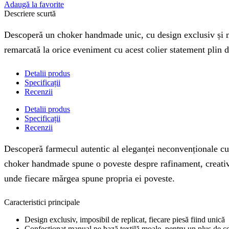
Adaugă la favorite
Descriere scurtă
Descoperă un choker handmade unic, cu design exclusiv și mar
remarcată la orice eveniment cu acest colier statement plin 
Detalii produs
Specificații
Recenzii
Detalii produs
Specificații
Recenzii
Descoperă farmecul autentic al eleganței neconvenționale cu C
choker handmade spune o poveste despre rafinament, creativitat
unde fiecare mărgea spune propria ei poveste.
Caracteristici principale
Design exclusiv, imposibil de replicat, fiecare piesă fiind unică
Confecționat manual pe bază textilă moale, pentru un plus de co