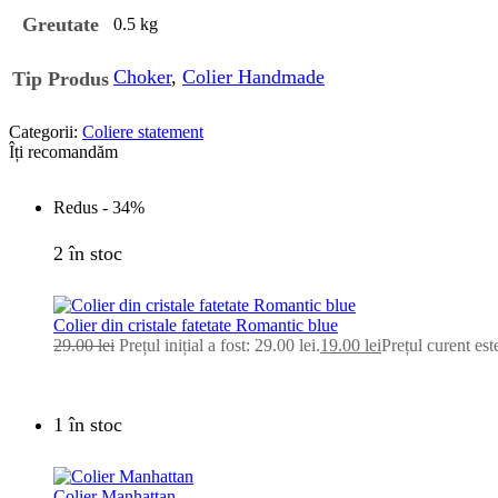
Greutate
0.5 kg
Choker
,
Colier Handmade
Tip Produs
Categorii:
Coliere statement
Îți recomandăm
Redus -
34%
2 în stoc
Colier din cristale fatetate Romantic blue
29.00
lei
Prețul inițial a fost: 29.00 lei.
19.00
lei
Prețul curent este
1 în stoc
Colier Manhattan