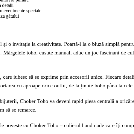
 detalii
tru evenimente speciale
aza gâtului
 și o invitație la creativitate. Poartă-l la o bluză simplă pentr
Mărgelele toho, cusute manual, aduc un joc fascinant de culori
care iubesc să se exprime prin accesorii unice. Fiecare detaliu 
asortarea cu aproape orice outfit, de la ținute boho până la ce
 bijuterii, Choker Toho va deveni rapid piesa centrală a oricăre
tem să se remarce.
de poveste cu Choker Toho – colierul handmade care îți complet