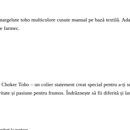
gelute toho multicolore cusute manual pe bază textilă. Adaugă
de farmec.
hoker Toho – un colier statement creat special pentru a-ți subl
e și pasiune pentru frumos. Îndrăznește să fii diferită și lasă-
nfort la purtare