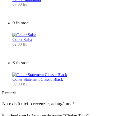
67.00
lei
9 în stoc
Colier Salsa
62.00
lei
6 în stoc
Colier Statement Classic Black
59.00
lei
Recenzii
Nu există nici o recenzie, adaugă una!
Fii primul care lasă o recenzie pentru “Choker Toho”