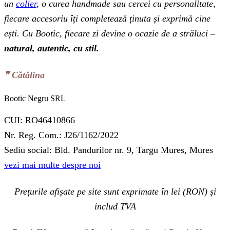
un
colier
, o curea handmade sau cercei cu personalitate,
fiecare accesoriu îți completează ținuta și exprimă cine
ești. Cu Bootic, fiecare zi devine o ocazie de a străluci
–
natural, autentic, cu stil.
❞‬ Cătălina
Bootic Negru SRL
CUI: RO46410866
Nr. Reg. Com.: J26/1162/2022
Sediu social: Bld. Pandurilor nr. 9, Targu Mures, Mures
vezi mai multe despre noi
Prețurile afișate pe site sunt exprimate în lei (RON) și
includ TVA