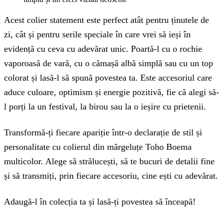
Acest colier statement este perfect atât pentru ținutele de
zi, cât și pentru serile speciale în care vrei să ieși în
evidență cu ceva cu adevărat unic. Poartă-l cu o rochie
vaporoasă de vară, cu o cămașă albă simplă sau cu un top
colorat și lasă-l să spună povestea ta. Este accesoriul care
aduce culoare, optimism și energie pozitivă, fie că alegi să-
l porți la un festival, la birou sau la o ieșire cu prietenii.
Transformă-ți fiecare apariție într-o declarație de stil și
personalitate cu colierul din mărgeluțe Toho Boema
multicolor. Alege să strălucești, să te bucuri de detalii fine
și să transmiți, prin fiecare accesoriu, cine ești cu adevărat.
Adaugă-l în colecția ta și lasă-ți povestea să înceapă!