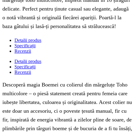
mărgeluțe toho multicolore, împletit manual în 16 șiraguri
delicate. Perfect pentru ținute casual sau elegante, adaugă
o notă vibrantă și originală fiecărei apariții. Poartă-l la
baza gâtului și lasă-ți personalitatea să strălucească!
Detalii produs
Specificații
Recenzii
Detalii produs
Specificații
Recenzii
Descoperă magia Boemei cu colierul din mărgeluțe Toho
multicolore – o piesă statement creată pentru femeia care
iubește libertatea, culoarea și originalitatea. Acest colier nu
este doar un accesoriu, ci o poveste țesută manual, fir cu
fir, inspirată de energia vibrantă a zilelor pline de soare, de
plimbările prin târguri boeme și de bucuria de a fi tu însăți,