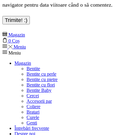
navigator pentru data viitoare când o să comentez.
Magazin
0
Coș
Meniu
Meniu
Magazin
Bentite
Bentite cu perle
Bentite cu pietre
Bentite cu flori
Bentite Baby
Cercei
Accesorii par
Coliere
Bratari
Curele
Genti
Întrebări frecvente
Despre noi