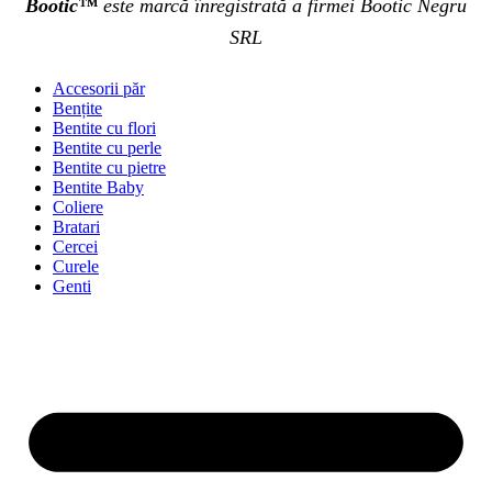
Bootic™
este marcă înregistrată a firmei Bootic Negru
SRL
Accesorii păr
Bențite
Bentite cu flori
Bentite cu perle
Bentite cu pietre
Bentite Baby
Coliere
Bratari
Cercei
Curele
Genti