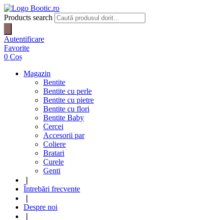
Products search
Autentificare
Favorite
0
Coș
Magazin
Bentite
Bentite cu perle
Bentite cu pietre
Bentite cu flori
Bentite Baby
Cercei
Accesorii par
Coliere
Bratari
Curele
Genti
❘
Întrebări frecvente
❘
Despre noi
❘