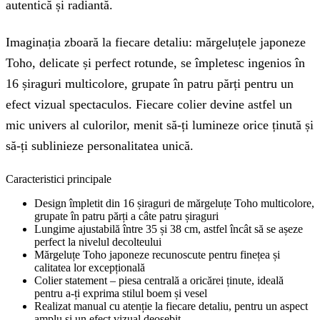
autentică și radiantă.
Imaginația zboară la fiecare detaliu: mărgeluțele japoneze
Toho, delicate și perfect rotunde, se împletesc ingenios în
16 șiraguri multicolore, grupate în patru părți pentru un
efect vizual spectaculos. Fiecare colier devine astfel un
mic univers al culorilor, menit să-ți lumineze orice ținută și
să-ți sublinieze personalitatea unică.
Caracteristici principale
Design împletit din 16 șiraguri de mărgeluțe Toho multicolore,
grupate în patru părți a câte patru șiraguri
Lungime ajustabilă între 35 și 38 cm, astfel încât să se așeze
perfect la nivelul decolteului
Mărgeluțe Toho japoneze recunoscute pentru finețea și
calitatea lor excepțională
Colier statement – piesa centrală a oricărei ținute, ideală
pentru a-ți exprima stilul boem și vesel
Realizat manual cu atenție la fiecare detaliu, pentru un aspect
amplu și un efect vizual deosebit