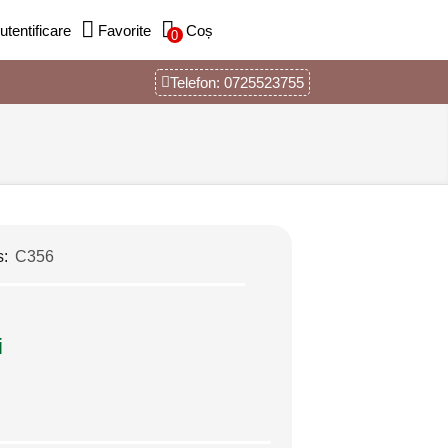
utentificare
Favorite
Coș
0
Telefon: 0725523755
s:
C356
i