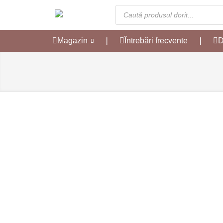
Magazin
❘
Întrebări frecvente
❘
D