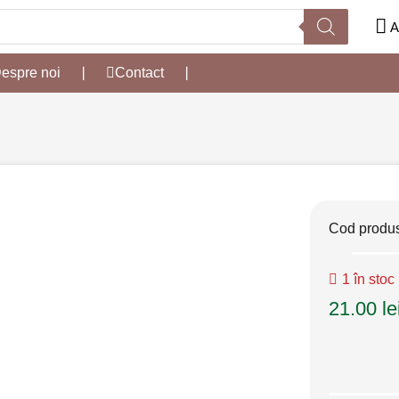
A
espre noi
❘
Contact
❘
Cod produ
1 în stoc
21.00
le