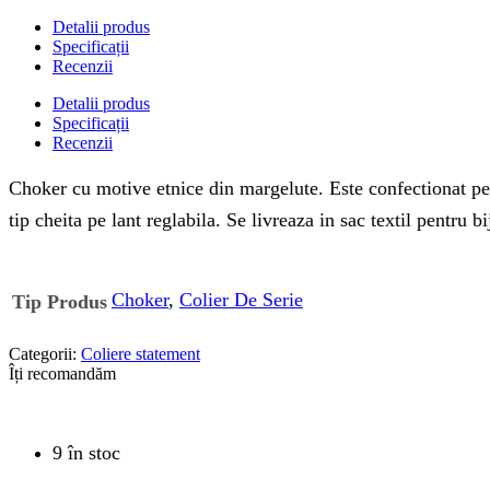
Detalii produs
Specificații
Recenzii
Detalii produs
Specificații
Recenzii
Choker cu motive etnice din margelute. Este confectionat pe 
tip cheita pe lant reglabila. Se livreaza in sac textil pentru bi
Choker
,
Colier De Serie
Tip Produs
Categorii:
Coliere statement
Îți recomandăm
9 în stoc