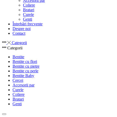
Accesorii par
Coliere
Bratari
Curele
Genti
Întrebări frecvente
Despre noi
Contact
Categorii
Categorii
Bentite
Bentite cu flori
Bentite cu pietre
Bentite cu perle
Bentite Baby
Cercei
Accesorii par
Curele
Coliere
Bratari
Genti