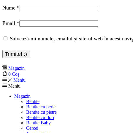
Nume
*
Email
*
Salvează-mi numele, emailul și site-ul web în acest navi
Magazin
0
Coș
Meniu
Meniu
Magazin
Bentite
Bentite cu perle
Bentite cu pietre
Bentite cu flori
Bentite Baby
Cercei