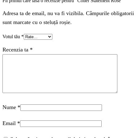
Fii primul care lasă o recenzie pentru “Colier Statement Rose”
Adresa ta de email, nu va fi vizibila. Câmpurile obligatorii
sunt marcate cu o steluță roșie.
Votul tău
*
Recenzia ta
*
Nume
*
Email
*