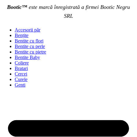
Bootic™
este marcă înregistrată a firmei Bootic Negru
SRL
Accesorii păr
Bențite
Bentite cu flori
Bentite cu perle
Bentite cu pietre
Bentite Baby
Coliere
Bratari
Cercei
Curele
Genti