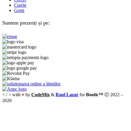
Curele
Genti
Suntem prezenți și pe:
< / > with
by
CodeMix
&
Raul Lazar
for
Bootic™
Ⓒ 2022 –
♥
2026