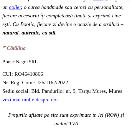
un
colier
, o curea handmade sau cercei cu personalitate,
fiecare accesoriu îți completează ținuta și exprimă cine
ești. Cu Bootic, fiecare zi devine o ocazie de a străluci
–
natural, autentic, cu stil.
❞‬ Cătălina
Bootic Negru SRL
CUI: RO46410866
Nr. Reg. Com.: J26/1162/2022
Sediu social: Bld. Pandurilor nr. 9, Targu Mures, Mures
vezi mai multe despre noi
Prețurile afișate pe site sunt exprimate în lei (RON) și
includ TVA