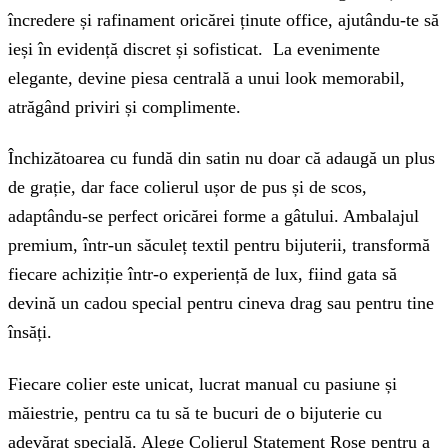
încredere și rafinament oricărei ținute office, ajutându-te să
ieși în evidență discret și sofisticat. La evenimente
elegante, devine piesa centrală a unui look memorabil,
atrăgând priviri și complimente.
Închizătoarea cu fundă din satin nu doar că adaugă un plus
de grație, dar face colierul ușor de pus și de scos,
adaptându-se perfect oricărei forme a gâtului. Ambalajul
premium, într-un săculeț textil pentru bijuterii, transformă
fiecare achiziție într-o experiență de lux, fiind gata să
devină un cadou special pentru cineva drag sau pentru tine
însăți.
Fiecare colier este unicat, lucrat manual cu pasiune și
măiestrie, pentru ca tu să te bucuri de o bijuterie cu
adevărat specială. Alege Colierul Statement Rose pentru a