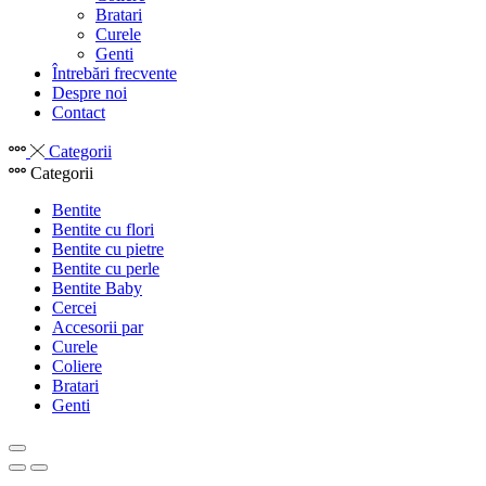
Bratari
Curele
Genti
Întrebări frecvente
Despre noi
Contact
Categorii
Categorii
Bentite
Bentite cu flori
Bentite cu pietre
Bentite cu perle
Bentite Baby
Cercei
Accesorii par
Curele
Coliere
Bratari
Genti