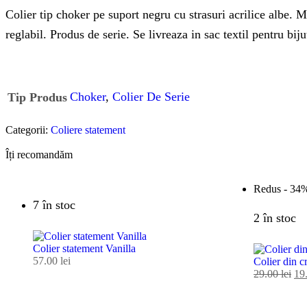
Colier tip choker pe suport negru cu strasuri acrilice albe. Mo
reglabil. Produs de serie. Se livreaza in sac textil pentru bijut
Choker
,
Colier De Serie
Tip Produs
Categorii:
Coliere statement
Îți recomandăm
Redus -
34
7 în stoc
2 în stoc
Colier statement Vanilla
57.00
lei
Colier din c
29.00
lei
19