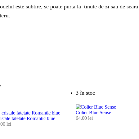
delul este subtire, se poate purta la tinute de zi sau de seara 
erii.
%
3 în stoc
Colier Blue Sense
64.00
lei
ristale fatetate Romantic blue
.00
lei