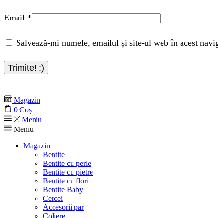
Email
*
Salvează-mi numele, emailul și site-ul web în acest navi
Magazin
0
Coș
Meniu
Meniu
Magazin
Bentite
Bentite cu perle
Bentite cu pietre
Bentite cu flori
Bentite Baby
Cercei
Accesorii par
Coliere