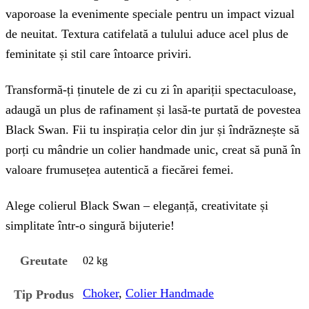
vaporoase la evenimente speciale pentru un impact vizual
de neuitat. Textura catifelată a tulului aduce acel plus de
feminitate și stil care întoarce priviri.
Transformă-ți ținutele de zi cu zi în apariții spectaculoase,
adaugă un plus de rafinament și lasă-te purtată de povestea
Black Swan. Fii tu inspirația celor din jur și îndrăznește să
porți cu mândrie un colier handmade unic, creat să pună în
valoare frumusețea autentică a fiecărei femei.
Alege colierul Black Swan – eleganță, creativitate și
simplitate într-o singură bijuterie!
Greutate
02 kg
Choker
,
Colier Handmade
Tip Produs