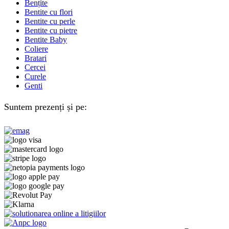
Bențite
Bentite cu flori
Bentite cu perle
Bentite cu pietre
Bentite Baby
Coliere
Bratari
Cercei
Curele
Genti
Suntem prezenți și pe: