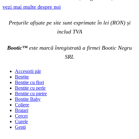
vezi mai multe despre noi
Prețurile afișate pe site sunt exprimate în lei (RON) și
includ TVA
Bootic™
este marcă înregistrată a firmei Bootic Negru
SRL
Accesorii păr
Bențite
Bentite cu flori
Bentite cu perle
Bentite cu pietre
Bentite Baby
Coliere
Bratari
Cercei
Curele
Genti