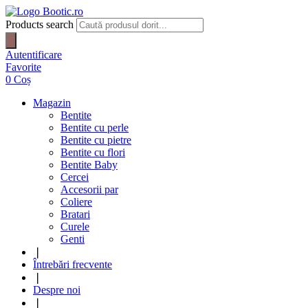
Products search
Autentificare
Favorite
0
Coș
Magazin
Bentite
Bentite cu perle
Bentite cu pietre
Bentite cu flori
Bentite Baby
Cercei
Accesorii par
Coliere
Bratari
Curele
Genti
❘
Întrebări frecvente
❘
Despre noi
❘