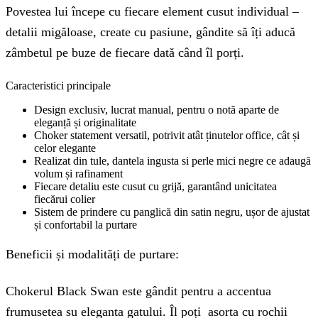
Povestea lui începe cu fiecare element cusut individual –
detalii migăloase, create cu pasiune, gândite să îți aducă
zâmbetul pe buze de fiecare dată când îl porți.
Caracteristici principale
Design exclusiv, lucrat manual, pentru o notă aparte de
eleganță și originalitate
Choker statement versatil, potrivit atât ținutelor office, cât și
celor elegante
Realizat din tule, dantela ingusta si perle mici negre ce adaugă
volum și rafinament
Fiecare detaliu este cusut cu grijă, garantând unicitatea
fiecărui colier
Sistem de prindere cu panglică din satin negru, ușor de ajustat
și confortabil la purtare
Beneficii și modalități de purtare:
Chokerul Black Swan este gândit pentru a accentua
frumusetea su eleganta gatului. Îl poți asorta cu rochii