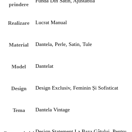
Funda Din Satin, Ajustabilă
prindere
Lucrat Manual
Realizare
Dantela, Perle, Satin, Tule
Material
Dantelat
Model
Design Exclusiv, Feminin Și Sofisticat
Design
Dantela Vintage
Tema
Design Statement La Baza Gâtului, Pentru