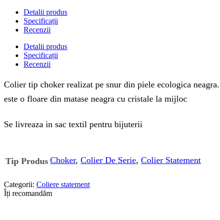
Detalii produs
Specificații
Recenzii
Detalii produs
Specificații
Recenzii
Colier tip choker realizat pe snur din piele ecologica neagra. 
este o floare din matase neagra cu cristale la mijloc
Se livreaza in sac textil pentru bijuterii
Choker
,
Colier De Serie
,
Colier Statement
Tip Produs
Categorii:
Coliere statement
Îți recomandăm