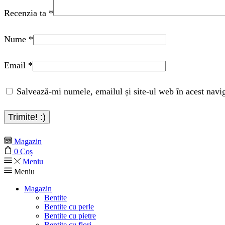
Recenzia ta
*
Nume
*
Email
*
Salvează-mi numele, emailul și site-ul web în acest navi
Magazin
0
Coș
Meniu
Meniu
Magazin
Bentite
Bentite cu perle
Bentite cu pietre
Bentite cu flori