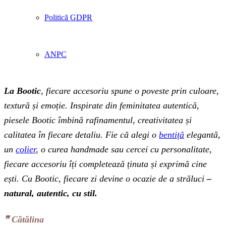
Politică GDPR
ANPC
La Bootic
, fiecare accesoriu spune o poveste prin culoare,
textură și emoție. Inspirate din feminitatea autentică,
piesele Bootic îmbină rafinamentul, creativitatea și
calitatea în fiecare detaliu. Fie că alegi o
bentiță
elegantă,
un
colier
, o curea handmade sau cercei cu personalitate,
fiecare accesoriu îți completează ținuta și exprimă cine
ești. Cu Bootic, fiecare zi devine o ocazie de a străluci
–
natural, autentic, cu stil.
❞‬ Cătălina