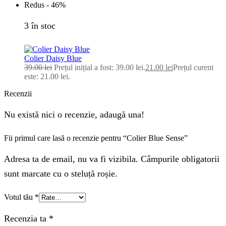
Redus -
46%
3 în stoc
Colier Daisy Blue
39.00
lei
Prețul inițial a fost: 39.00 lei.
21.00
lei
Prețul curent
este: 21.00 lei.
Recenzii
Nu există nici o recenzie, adaugă una!
Fii primul care lasă o recenzie pentru “Colier Blue Sense”
Adresa ta de email, nu va fi vizibila. Câmpurile obligatorii
sunt marcate cu o steluță roșie.
Votul tău
*
Recenzia ta
*