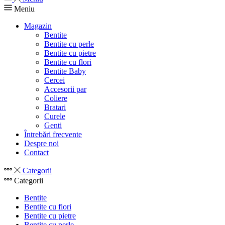
Meniu
Magazin
Bentite
Bentite cu perle
Bentite cu pietre
Bentite cu flori
Bentite Baby
Cercei
Accesorii par
Coliere
Bratari
Curele
Genti
Întrebări frecvente
Despre noi
Contact
Categorii
Categorii
Bentite
Bentite cu flori
Bentite cu pietre
Bentite cu perle