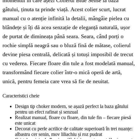
momentul în care așezi Colierul Blue Sense la baza
gâtului, ținuta ta prinde viață. Acest colier scurt, lucrat
manual cu o atenție infinită la detalii, mângâie pielea cu
blândețe și îți dă acea senzație de eleganță naturală, ușor
de purtat de dimineața până seara. Seara, când porți o
rochie simplă neagră sau o bluză fină de mătase, colierul
devine piesa centrală, delicată și totuși imposibil de trecut
cu vederea. Fiecare floare din tule a fost modelată manual,
transformând fiecare colier într-o mică operă de artă,
unică, pentru femeia care vrea să fie de neuitat.
Caracteristici cheie
Design tip choker modern, se așază perfect la baza gâtului
pentru un efect rafinat și senzual
Realizat manual, floare cu floare, din tule fin – fiecare piesă
este unicat
Decorat cu perle acrilice de calitate superioară în trei nuanțe:
albastru cer senin, mov liliachiu și roz pudrat