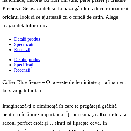
handmade, decorat cu flori din tule, perle pastel și cristale
Preciosa. Se așază delicat la baza gâtului, aduce rafinament
oricărui look și se ajustează cu o fundă de satin. Alege
magia detaliilor unicat!
Detalii produs
Specificații
Recenzii
Detalii produs
Specificații
Recenzii
Colier Blue Sense – O poveste de feminitate și rafinament
la baza gâtului tău
Imaginează-ți o dimineață în care te pregătești grăbită
pentru o întâlnire importantă. Îți pui cămașa albă preferată,
sacoul perfect croit și… simți că lipsește ceva. În