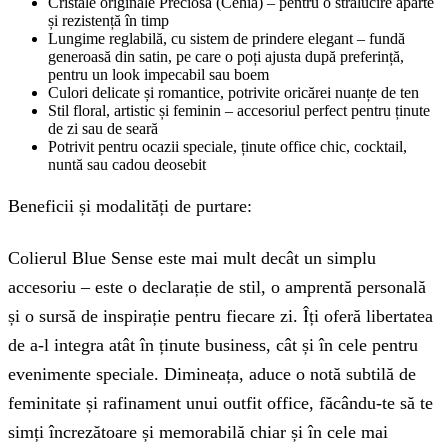
Cristale originale Preciosa (Cehia) – pentru o strălucire aparte
și rezistență în timp
Lungime reglabilă, cu sistem de prindere elegant – fundă
generoasă din satin, pe care o poți ajusta după preferință,
pentru un look impecabil sau boem
Culori delicate și romantice, potrivite oricărei nuanțe de ten
Stil floral, artistic și feminin – accesoriul perfect pentru ținute
de zi sau de seară
Potrivit pentru ocazii speciale, ținute office chic, cocktail,
nuntă sau cadou deosebit
Beneficii și modalități de purtare:
Colierul Blue Sense este mai mult decât un simplu
accesoriu – este o declarație de stil, o amprentă personală
și o sursă de inspirație pentru fiecare zi. Îți oferă libertatea
de a-l integra atât în ținute business, cât și în cele pentru
evenimente speciale. Dimineața, aduce o notă subtilă de
feminitate și rafinament unui outfit office, făcându-te să te
simți încrezătoare și memorabilă chiar și în cele mai