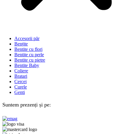
Accesorii păr
Bențite
Bentite cu flori
Bentite cu perle
Bentite cu pietre
Bentite Baby
Coliere
Bratari
Cercei
Curele
Genti
Suntem prezenți și pe: