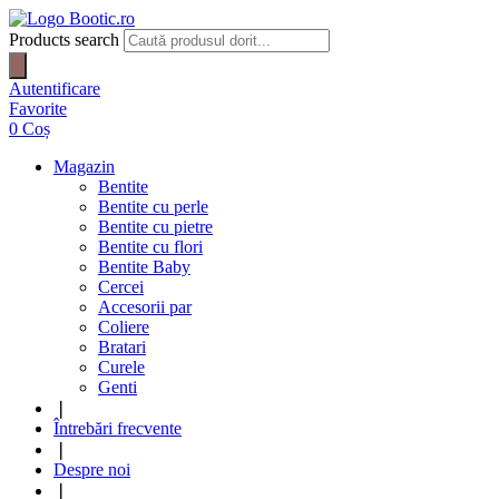
Products search
Autentificare
Favorite
0
Coș
Magazin
Bentite
Bentite cu perle
Bentite cu pietre
Bentite cu flori
Bentite Baby
Cercei
Accesorii par
Coliere
Bratari
Curele
Genti
❘
Întrebări frecvente
❘
Despre noi
❘