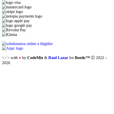
< / > with
by
CodeMix
&
Raul Lazar
for
Bootic™
Ⓒ 2022 –
♥
2026