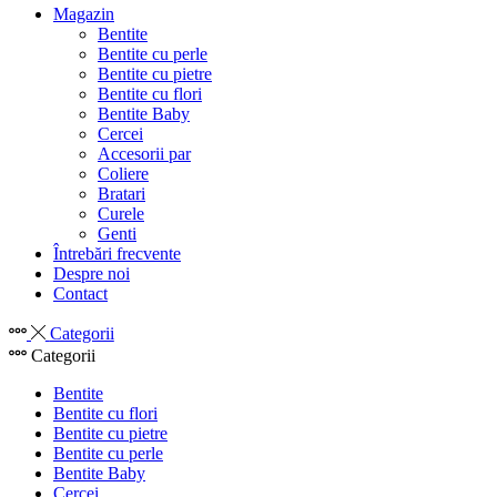
Magazin
Bentite
Bentite cu perle
Bentite cu pietre
Bentite cu flori
Bentite Baby
Cercei
Accesorii par
Coliere
Bratari
Curele
Genti
Întrebări frecvente
Despre noi
Contact
Categorii
Categorii
Bentite
Bentite cu flori
Bentite cu pietre
Bentite cu perle
Bentite Baby
Cercei