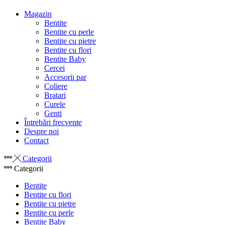
Magazin
Bentite
Bentite cu perle
Bentite cu pietre
Bentite cu flori
Bentite Baby
Cercei
Accesorii par
Coliere
Bratari
Curele
Genti
Întrebări frecvente
Despre noi
Contact
Categorii
Categorii
Bentite
Bentite cu flori
Bentite cu pietre
Bentite cu perle
Bentite Baby