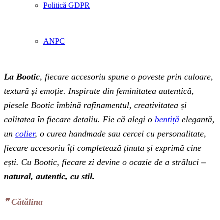
Politică GDPR
ANPC
La Bootic
, fiecare accesoriu spune o poveste prin culoare,
textură și emoție. Inspirate din feminitatea autentică,
piesele Bootic îmbină rafinamentul, creativitatea și
calitatea în fiecare detaliu. Fie că alegi o
bentiță
elegantă,
un
colier
, o curea handmade sau cercei cu personalitate,
fiecare accesoriu îți completează ținuta și exprimă cine
ești. Cu Bootic, fiecare zi devine o ocazie de a străluci
–
natural, autentic, cu stil.
❞‬ Cătălina