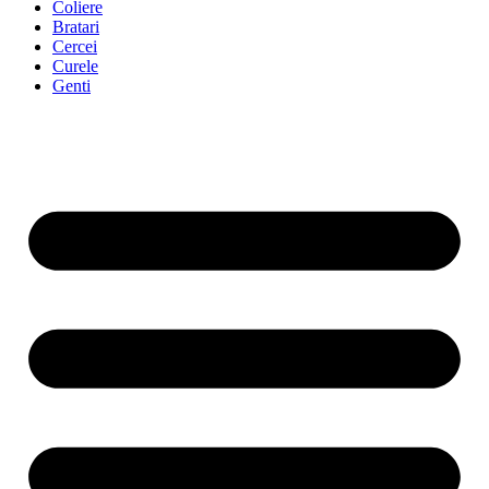
Coliere
Bratari
Cercei
Curele
Genti