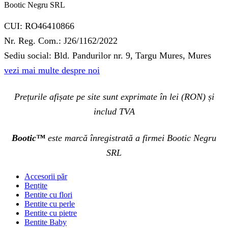
Bootic Negru SRL
CUI: RO46410866
Nr. Reg. Com.: J26/1162/2022
Sediu social: Bld. Pandurilor nr. 9, Targu Mures, Mures
vezi mai multe despre noi
Prețurile afișate pe site sunt exprimate în lei (RON) și
includ TVA
Bootic™
este marcă înregistrată a firmei Bootic Negru
SRL
Accesorii păr
Bențite
Bentite cu flori
Bentite cu perle
Bentite cu pietre
Bentite Baby