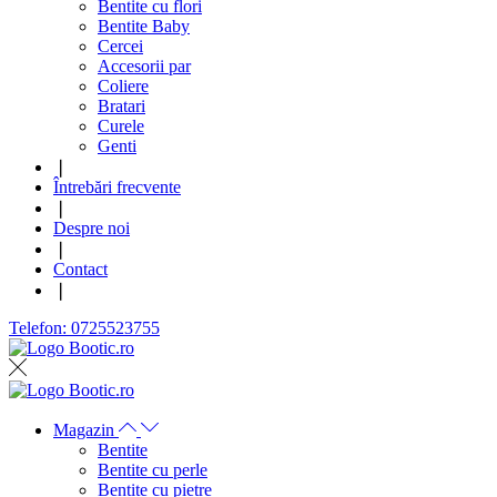
Bentite cu flori
Bentite Baby
Cercei
Accesorii par
Coliere
Bratari
Curele
Genti
❘
Întrebări frecvente
❘
Despre noi
❘
Contact
❘
Telefon: 0725523755
Magazin
Bentite
Bentite cu perle
Bentite cu pietre