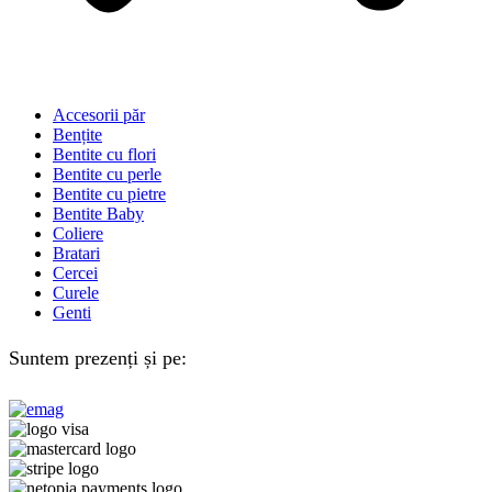
Accesorii păr
Bențite
Bentite cu flori
Bentite cu perle
Bentite cu pietre
Bentite Baby
Coliere
Bratari
Cercei
Curele
Genti
Suntem prezenți și pe: