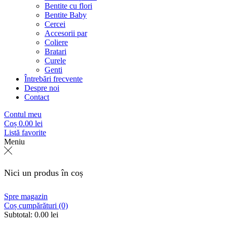
Bentite cu flori
Bentite Baby
Cercei
Accesorii par
Coliere
Bratari
Curele
Genti
Întrebări frecvente
Despre noi
Contact
Contul meu
Coș
0.00
lei
Listă favorite
Meniu
Nici un produs în coș
Spre magazin
Coș cumpărături (0)
Subtotal:
0.00
lei