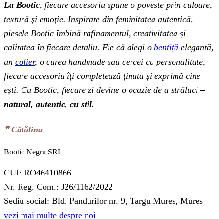
La Bootic
, fiecare accesoriu spune o poveste prin culoare,
textură și emoție. Inspirate din feminitatea autentică,
piesele Bootic îmbină rafinamentul, creativitatea și
calitatea în fiecare detaliu. Fie că alegi o
bentiță
elegantă,
un
colier
, o curea handmade sau cercei cu personalitate,
fiecare accesoriu îți completează ținuta și exprimă cine
ești. Cu Bootic, fiecare zi devine o ocazie de a străluci
–
natural, autentic, cu stil.
❞‬ Cătălina
Bootic Negru SRL
CUI: RO46410866
Nr. Reg. Com.: J26/1162/2022
Sediu social: Bld. Pandurilor nr. 9, Targu Mures, Mures
vezi mai multe despre noi