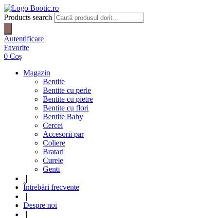
Products search
Autentificare
Favorite
0
Coș
Magazin
Bentite
Bentite cu perle
Bentite cu pietre
Bentite cu flori
Bentite Baby
Cercei
Accesorii par
Coliere
Bratari
Curele
Genti
❘
Întrebări frecvente
❘
Despre noi
❘