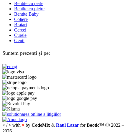
Bentite cu perle
Bentite cu pietre
Bentite Baby
Coliere
Bratari
Cercei
Curele
Genti
Suntem prezenți și pe:
< / > with
by
CodeMix
&
Raul Lazar
for
Bootic™
Ⓒ 2022 –
♥
2026