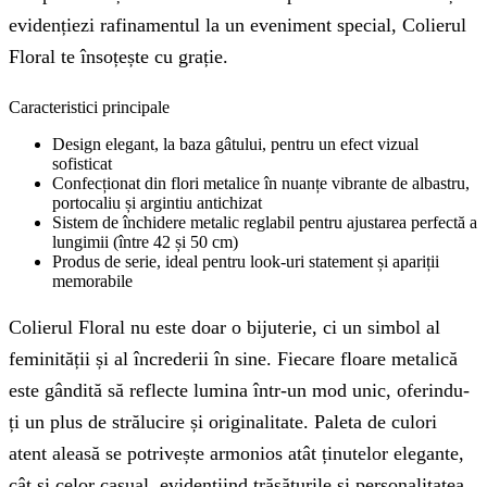
evidențiezi rafinamentul la un eveniment special, Colierul
Floral te însoțește cu grație.
Caracteristici principale
Design elegant, la baza gâtului, pentru un efect vizual
sofisticat
Confecționat din flori metalice în nuanțe vibrante de albastru,
portocaliu și argintiu antichizat
Sistem de închidere metalic reglabil pentru ajustarea perfectă a
lungimii (între 42 și 50 cm)
Produs de serie, ideal pentru look-uri statement și apariții
memorabile
Colierul Floral nu este doar o bijuterie, ci un simbol al
feminității și al încrederii în sine. Fiecare floare metalică
este gândită să reflecte lumina într-un mod unic, oferindu-
ți un plus de strălucire și originalitate. Paleta de culori
atent aleasă se potrivește armonios atât ținutelor elegante,
cât și celor casual, evidențiind trăsăturile și personalitatea