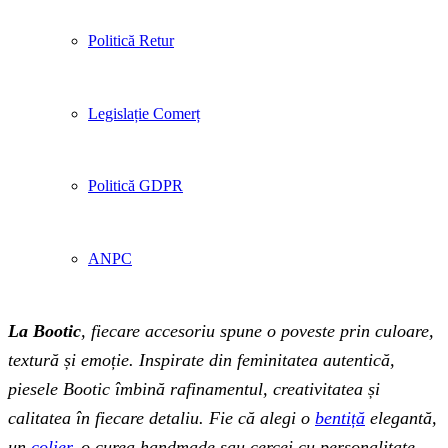
Politică Retur
Legislație Comerț
Politică GDPR
ANPC
La Bootic
, fiecare accesoriu spune o poveste prin culoare,
textură și emoție. Inspirate din feminitatea autentică,
piesele Bootic îmbină rafinamentul, creativitatea și
calitatea în fiecare detaliu. Fie că alegi o
bentiță
elegantă,
un
colier
, o curea handmade sau cercei cu personalitate,