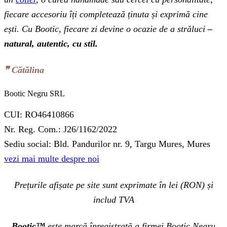
fiecare accesoriu îți completează ținuta și exprimă cine
ești. Cu Bootic, fiecare zi devine o ocazie de a străluci
–
natural, autentic, cu stil.
❞‬ Cătălina
Bootic Negru SRL
CUI: RO46410866
Nr. Reg. Com.: J26/1162/2022
Sediu social: Bld. Pandurilor nr. 9, Targu Mures, Mures
vezi mai multe despre noi
Prețurile afișate pe site sunt exprimate în lei (RON) și
includ TVA
Bootic™
este marcă înregistrată a firmei Bootic Negru