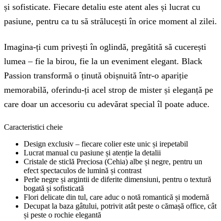
și sofisticate. Fiecare detaliu este atent ales și lucrat cu
pasiune, pentru ca tu să strălucești în orice moment al zilei.
Imagina-ți cum privești în oglindă, pregătită să cucerești
lumea – fie la birou, fie la un eveniment elegant. Black
Passion transformă o ținută obișnuită într-o apariție
memorabilă, oferindu-ți acel strop de mister și eleganță pe
care doar un accesoriu cu adevărat special îl poate aduce.
Caracteristici cheie
Design exclusiv – fiecare colier este unic și irepetabil
Lucrat manual cu pasiune și atenție la detalii
Cristale de sticlă Preciosa (Cehia) albe și negre, pentru un
efect spectaculos de lumină și contrast
Perle negre și argintii de diferite dimensiuni, pentru o textură
bogată și sofisticată
Flori delicate din tul, care aduc o notă romantică și modernă
Decupat la baza gâtului, potrivit atât peste o cămașă office, cât
și peste o rochie elegantă