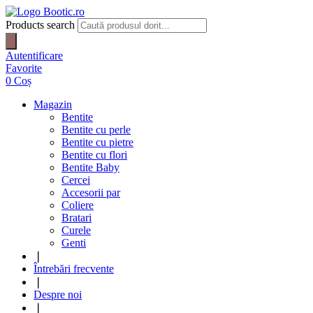
Products search
Autentificare
Favorite
0
Coș
Magazin
Bentite
Bentite cu perle
Bentite cu pietre
Bentite cu flori
Bentite Baby
Cercei
Accesorii par
Coliere
Bratari
Curele
Genti
❘
Întrebări frecvente
❘
Despre noi
❘