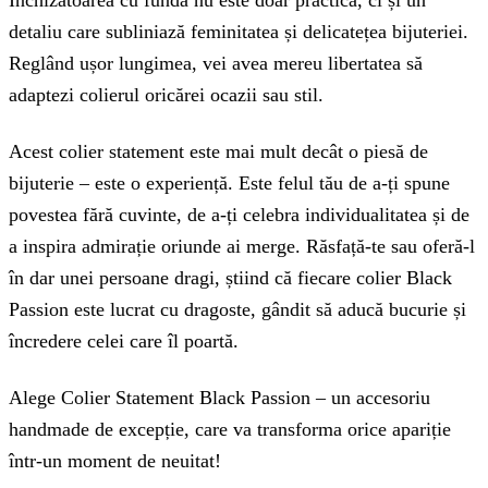
Închizătoarea cu fundă nu este doar practică, ci și un
detaliu care subliniază feminitatea și delicatețea bijuteriei.
Reglând ușor lungimea, vei avea mereu libertatea să
adaptezi colierul oricărei ocazii sau stil.
Acest colier statement este mai mult decât o piesă de
bijuterie – este o experiență. Este felul tău de a-ți spune
povestea fără cuvinte, de a-ți celebra individualitatea și de
a inspira admirație oriunde ai merge. Răsfață-te sau oferă-l
în dar unei persoane dragi, știind că fiecare colier Black
Passion este lucrat cu dragoste, gândit să aducă bucurie și
încredere celei care îl poartă.
Alege Colier Statement Black Passion – un accesoriu
handmade de excepție, care va transforma orice apariție
într-un moment de neuitat!