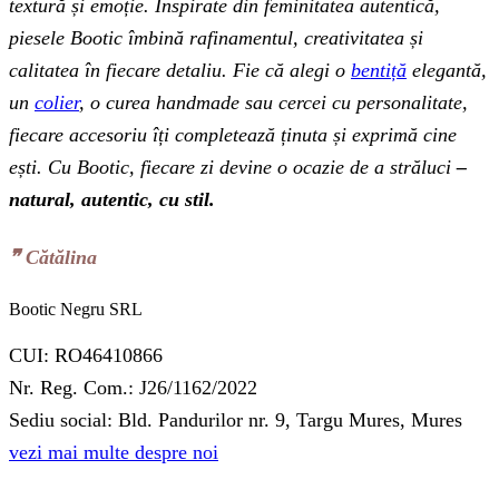
textură și emoție. Inspirate din feminitatea autentică,
piesele Bootic îmbină rafinamentul, creativitatea și
calitatea în fiecare detaliu. Fie că alegi o
bentiță
elegantă,
un
colier
, o curea handmade sau cercei cu personalitate,
fiecare accesoriu îți completează ținuta și exprimă cine
ești. Cu Bootic, fiecare zi devine o ocazie de a străluci
–
natural, autentic, cu stil.
❞‬ Cătălina
Bootic Negru SRL
CUI: RO46410866
Nr. Reg. Com.: J26/1162/2022
Sediu social: Bld. Pandurilor nr. 9, Targu Mures, Mures
vezi mai multe despre noi