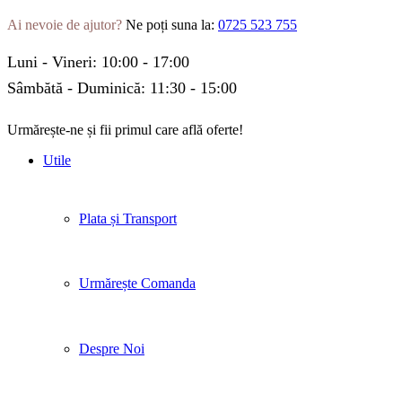
Ai nevoie de ajutor?
Ne poți suna la:
0725 523 755
Luni - Vineri: 10:00 - 17:00
Sâmbătă - Duminică: 11:30 - 15:00
Urmărește-ne și fii primul care află oferte!
Facebook
Twitter
Instagram
Pinterest
Linkedin
Tik-
Youtube
Utile
tok
Plata și Transport
Urmărește Comanda
Despre Noi