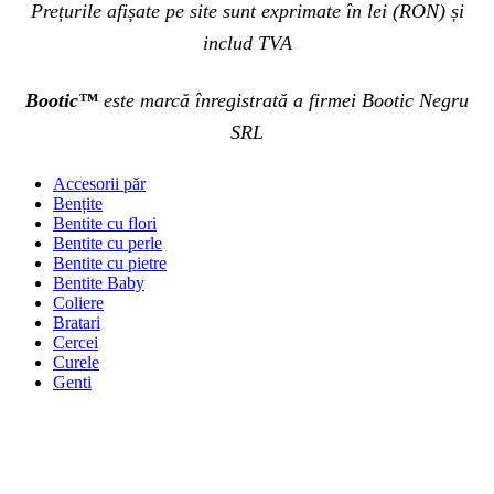
Prețurile afișate pe site sunt exprimate în lei (RON) și
includ TVA
Bootic™
este marcă înregistrată a firmei Bootic Negru
SRL
Accesorii păr
Bențite
Bentite cu flori
Bentite cu perle
Bentite cu pietre
Bentite Baby
Coliere
Bratari
Cercei
Curele
Genti