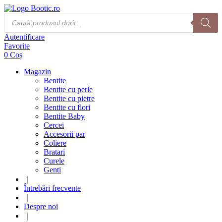
Products
search
Autentificare
Favorite
0
Coș
Magazin
Bentite
Bentite cu perle
Bentite cu pietre
Bentite cu flori
Bentite Baby
Cercei
Accesorii par
Coliere
Bratari
Curele
Genti
❘
Întrebări frecvente
❘
Despre noi
❘