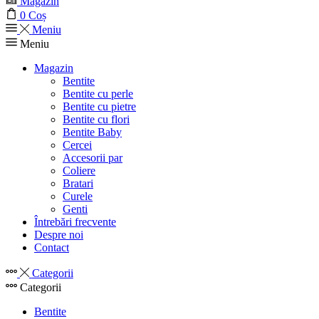
Magazin
0
Coș
Meniu
Meniu
Magazin
Bentite
Bentite cu perle
Bentite cu pietre
Bentite cu flori
Bentite Baby
Cercei
Accesorii par
Coliere
Bratari
Curele
Genti
Întrebări frecvente
Despre noi
Contact
Categorii
Categorii
Bentite