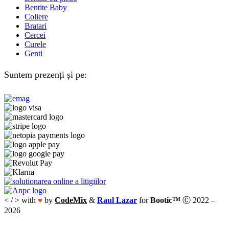
Bentite Baby
Coliere
Bratari
Cercei
Curele
Genti
Suntem prezenți și pe:
< / > with
by
CodeMix
&
Raul Lazar
for
Bootic™
Ⓒ 2022 –
♥
2026