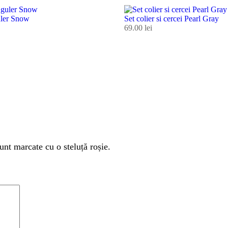
uler Snow
Set colier si cercei Pearl Gray
69.00
lei
unt marcate cu o steluță roșie.