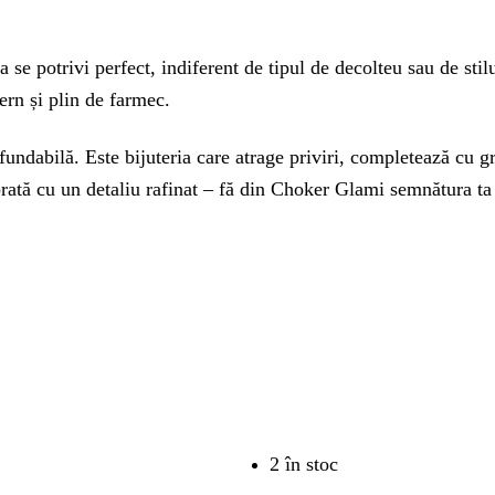
 se potrivi perfect, indiferent de tipul de decolteu sau de stilul
ern și plin de farmec.
ndabilă. Este bijuteria care atrage priviri, completează cu graț
ebrată cu un detaliu rafinat – fă din Choker Glami semnătura ta 
2 în stoc