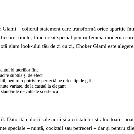
Glami – colierul statement care transformă orice apariție înt
 fiecărei ținute, fiind creat special pentru femeia modernă care 
otă glam look-ului tău de zi cu zi, Choker Glami este alegerea p
entul bijuteriilor fine
cire subtilă și de efect
bil, pentru o potrivire perfectă pe orice tip de gât
inute variate, de la casual la elegant
standarde de calitate și estetică
. Datorită culorii sale aurii și a cristalelor strălucitoare, poa
e speciale – nuntă, cocktail sau petreceri – dar și pentru zilel