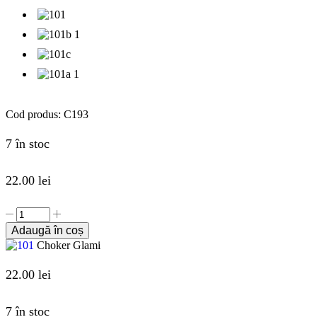
Cod produs:
C193
7 în stoc
22.00
lei
Adaugă în coș
Choker Glami
22.00
lei
7 în stoc