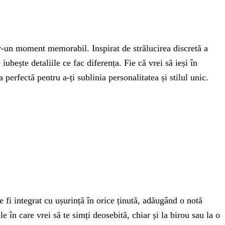
r-un moment memorabil. Inspirat de strălucirea discretă a
iubește detaliile ce fac diferența. Fie că vrei să ieși în
erfectă pentru a-ți sublinia personalitatea și stilul unic.
te fi integrat cu ușurință în orice ținută, adăugând o notă
e în care vrei să te simți deosebită, chiar și la birou sau la o