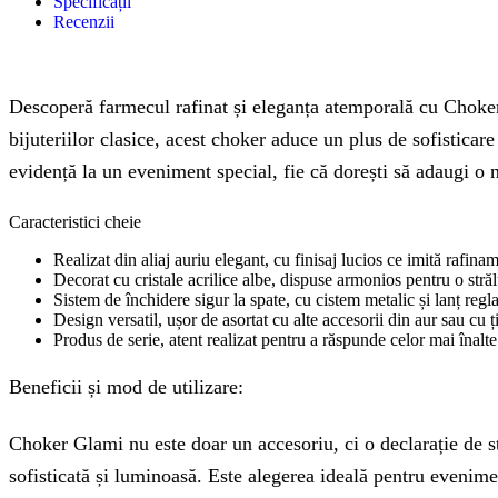
Specificații
Recenzii
Descoperă farmecul rafinat și eleganța atemporală cu Choker 
bijuteriilor clasice, acest choker aduce un plus de sofisticare
evidență la un eveniment special, fie că dorești să adaugi o n
Caracteristici cheie
Realizat din aliaj auriu elegant, cu finisaj lucios ce imită rafinam
Decorat cu cristale acrilice albe, dispuse armonios pentru o strălu
Sistem de închidere sigur la spate, cu cistem metalic și lanț regla
Design versatil, ușor de asortat cu alte accesorii din aur sau cu ț
Produs de serie, atent realizat pentru a răspunde celor mai înalte 
Beneficii și mod de utilizare:
Choker Glami nu este doar un accesoriu, ci o declarație de stil
sofisticată și luminoasă. Este alegerea ideală pentru eveniment