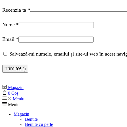
Recenzia ta
*
Nume
*
Email
*
Salvează-mi numele, emailul și site-ul web în acest navi
Magazin
0
Coș
Meniu
Meniu
Magazin
Bentite
Bentite cu perle