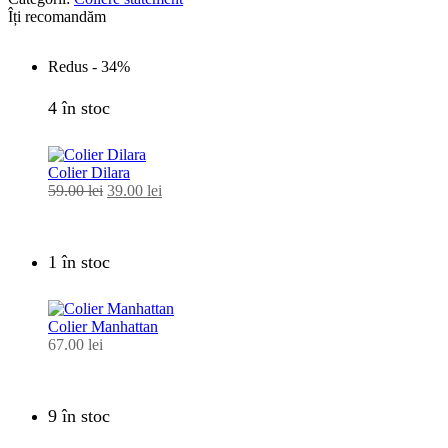
Îți recomandăm
Redus -
34%
4 în stoc
Colier Dilara
59.00
lei
Prețul
39.00
lei
Prețul
inițial
curent
a
este:
fost:
39.00 lei.
1 în stoc
59.00 lei.
Colier Manhattan
67.00
lei
9 în stoc