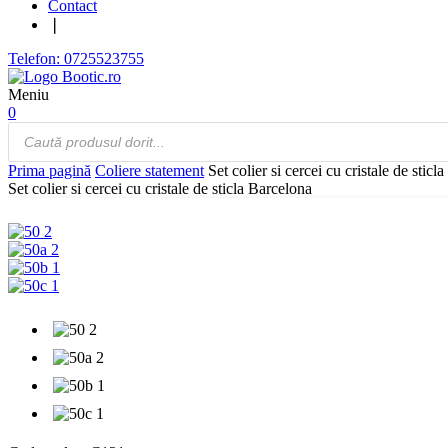
Contact
❘
Telefon: 0725523755
Meniu
0
Products
search
Prima pagină
Coliere statement
Set colier si cercei cu cristale de sticl
Set colier si cercei cu cristale de sticla Barcelona