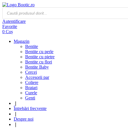
Products
search
Autentificare
Favorite
0
Coș
Magazin
Bentite
Bentite cu perle
Bentite cu pietre
Bentite cu flori
Bentite Baby
Cercei
Accesorii par
Coliere
Bratari
Curele
Genti
❘
Întrebări frecvente
❘
Despre noi
❘