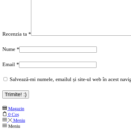
Recenzia ta
*
Nume
*
Email
*
Salvează-mi numele, emailul și site-ul web în acest navi
Magazin
0
Coș
Meniu
Meniu