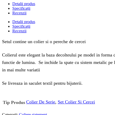
Detalii produs
Specificații
Recenzii
Detalii produs
Specificații
Recenzii
Setul contine un colier si o pereche de cercei
Colierul este elegant la baza decolteului pe model in forma de
functie de lumina. Se inchide la spate cu sistem metalic pe la
in mai multe variatii
Se livreaza in saculet textil pentru bijuterii.
Colier De Serie
,
Set Colier Si Cercei
Tip Produs
Categorii:
Coliere statement