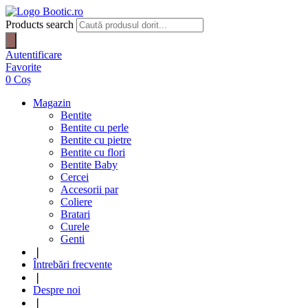
Products search
Autentificare
Favorite
0
Coș
Magazin
Bentite
Bentite cu perle
Bentite cu pietre
Bentite cu flori
Bentite Baby
Cercei
Accesorii par
Coliere
Bratari
Curele
Genti
❘
Întrebări frecvente
❘
Despre noi
❘