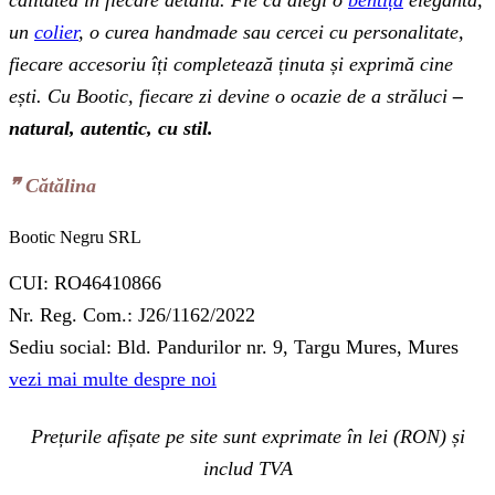
un
colier
, o curea handmade sau cercei cu personalitate,
fiecare accesoriu îți completează ținuta și exprimă cine
ești. Cu Bootic, fiecare zi devine o ocazie de a străluci
–
natural, autentic, cu stil.
❞‬ Cătălina
Bootic Negru SRL
CUI: RO46410866
Nr. Reg. Com.: J26/1162/2022
Sediu social: Bld. Pandurilor nr. 9, Targu Mures, Mures
vezi mai multe despre noi
Prețurile afișate pe site sunt exprimate în lei (RON) și
includ TVA