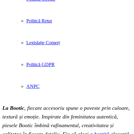
Politică Retur
Legislație Comerț
Politică GDPR
ANPC
La Bootic
, fiecare accesoriu spune o poveste prin culoare,
textură și emoție. Inspirate din feminitatea autentică,
piesele Bootic îmbină rafinamentul, creativitatea și
calitatea în fiecare detaliu. Fie că alegi o
bentiță
elegantă,