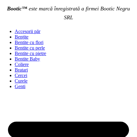
Bootic™
este marcă înregistrată a firmei Bootic Negru
SRL
Accesorii păr
Bențite
Bentite cu flori
Bentite cu perle
Bentite cu pietre
Bentite Baby
Coliere
Bratari
Cercei
Curele
Genti