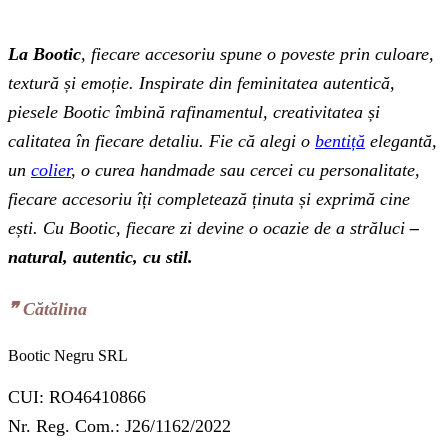
La Bootic
, fiecare accesoriu spune o poveste prin culoare,
textură și emoție. Inspirate din feminitatea autentică,
piesele Bootic îmbină rafinamentul, creativitatea și
calitatea în fiecare detaliu. Fie că alegi o
bentiță
elegantă,
un
colier
, o curea handmade sau cercei cu personalitate,
fiecare accesoriu îți completează ținuta și exprimă cine
ești. Cu Bootic, fiecare zi devine o ocazie de a străluci
–
natural, autentic, cu stil.
❞‬ Cătălina
Bootic Negru SRL
CUI: RO46410866
Nr. Reg. Com.: J26/1162/2022