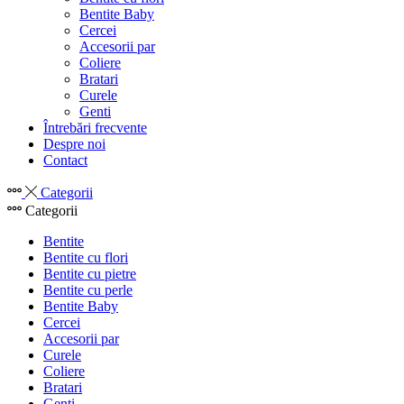
Bentite Baby
Cercei
Accesorii par
Coliere
Bratari
Curele
Genti
Întrebări frecvente
Despre noi
Contact
Categorii
Categorii
Bentite
Bentite cu flori
Bentite cu pietre
Bentite cu perle
Bentite Baby
Cercei
Accesorii par
Curele
Coliere
Bratari
Genti