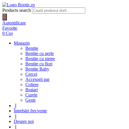
Products search
Autentificare
Favorite
0
Coș
Magazin
Bentite
Bentite cu perle
Bentite cu pietre
Bentite cu flori
Bentite Baby
Cercei
Accesorii par
Coliere
Bratari
Curele
Genti
❘
Întrebări frecvente
❘
Despre noi
❘