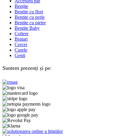
Accesorii păr
Bențite
Bentite cu flori
Bentite cu perle
Bentite cu pietre
Bentite Baby
Coliere
Bratari
Cercei
Curele
Genti
Suntem prezenți și pe: