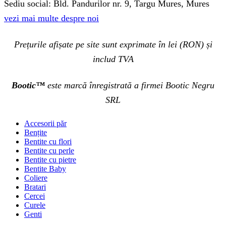
Sediu social: Bld. Pandurilor nr. 9, Targu Mures, Mures
vezi mai multe despre noi
Prețurile afișate pe site sunt exprimate în lei (RON) și
includ TVA
Bootic™
este marcă înregistrată a firmei Bootic Negru
SRL
Accesorii păr
Bențite
Bentite cu flori
Bentite cu perle
Bentite cu pietre
Bentite Baby
Coliere
Bratari
Cercei
Curele
Genti