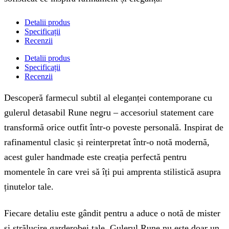
Detalii produs
Specificații
Recenzii
Detalii produs
Specificații
Recenzii
Descoperă farmecul subtil al eleganței contemporane cu
gulerul detasabil Rune negru – accesoriul statement care
transformă orice outfit într-o poveste personală. Inspirat de
rafinamentul clasic și reinterpretat într-o notă modernă,
acest guler handmade este creația perfectă pentru
momentele în care vrei să îți pui amprenta stilistică asupra
ținutelor tale.
Fiecare detaliu este gândit pentru a aduce o notă de mister
și strălucire garderobei tale. Gulerul Rune nu este doar un