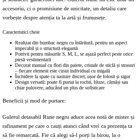
accesoriu, ci o promisiune de unicitate, un detaliu care
vorbește despre atenția ta la artă și frumusețe.
Caracteristici cheie
Realizat din bumbac negru cu întăritură, pentru un aspect
impecabil și o structură elegantă
Potrivit pentru măsurile S, M, L, se așază perfect peste orice
piesă vestimentară
Decorat manual cu flori din paiete, cristale de sticlă și strasuri
– fiecare element este cusut individual cu migală
Închidere la spate cu nasture discret, ușor de folosit și sigur
Design versatil: poate fi purtat la rochii, bluze, cămăși sau
chiar pulovere, aducând un plus de sofisticare
Beneficii și mod de purtare:
Gulerul detasabil Rune negru aduce acea notă de mister și
rafinament pe care o cauți atunci când vrei ca prezența ta
să fie remarcată. Fie că alegi să-l porți la birou, la o