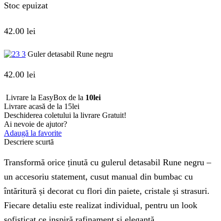
Stoc epuizat
42.00
lei
Guler detasabil Rune negru
42.00
lei
Livrare la EasyBox de la
10lei
Livrare acasă de la 15lei
Deschiderea coletului la livrare
Gratuit!
Ai nevoie de ajutor?
Adaugă la favorite
Descriere scurtă
Transformă orice ținută cu gulerul detasabil Rune negru –
un accesoriu statement, cusut manual din bumbac cu
întăritură și decorat cu flori din paiete, cristale și strasuri.
Fiecare detaliu este realizat individual, pentru un look
sofisticat ce inspiră rafinament și eleganță.