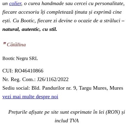
un
colier
, o curea handmade sau cercei cu personalitate,
fiecare accesoriu îți completează ținuta și exprimă cine
ești. Cu Bootic, fiecare zi devine o ocazie de a străluci
–
natural, autentic, cu stil.
❞‬ Cătălina
Bootic Negru SRL
CUI: RO46410866
Nr. Reg. Com.: J26/1162/2022
Sediu social: Bld. Pandurilor nr. 9, Targu Mures, Mures
vezi mai multe despre noi
Prețurile afișate pe site sunt exprimate în lei (RON) și
includ TVA