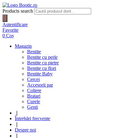
Products search
Autentificare
Favorite
0
Coș
Magazin
Bentite
Bentite cu perle
Bentite cu pietre
Bentite cu flori
Bentite Baby
Cercei
Accesorii par
Coliere
Bratari
Curele
Genti
❘
Întrebări frecvente
❘
Despre noi
❘