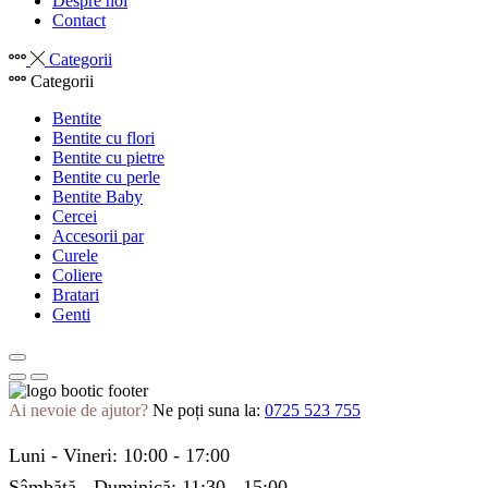
Despre noi
Contact
Categorii
Categorii
Bentite
Bentite cu flori
Bentite cu pietre
Bentite cu perle
Bentite Baby
Cercei
Accesorii par
Curele
Coliere
Bratari
Genti
Ai nevoie de ajutor?
Ne poți suna la:
0725 523 755
Luni - Vineri: 10:00 - 17:00
Sâmbătă - Duminică: 11:30 - 15:00