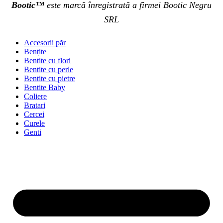
Bootic™
este marcă înregistrată a firmei Bootic Negru
SRL
Accesorii păr
Bențite
Bentite cu flori
Bentite cu perle
Bentite cu pietre
Bentite Baby
Coliere
Bratari
Cercei
Curele
Genti