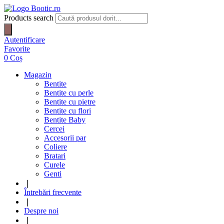
Products search
Autentificare
Favorite
0
Coș
Magazin
Bentite
Bentite cu perle
Bentite cu pietre
Bentite cu flori
Bentite Baby
Cercei
Accesorii par
Coliere
Bratari
Curele
Genti
❘
Întrebări frecvente
❘
Despre noi
❘