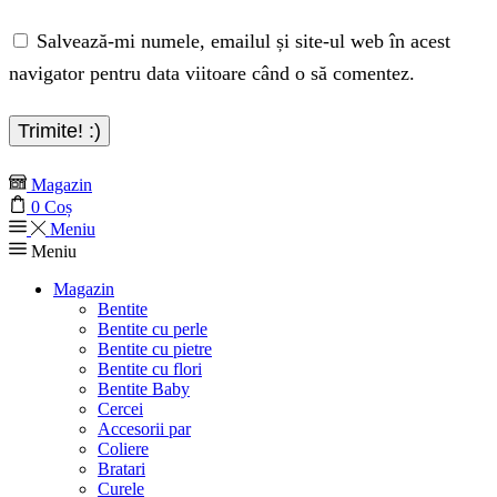
Salvează-mi numele, emailul și site-ul web în acest
navigator pentru data viitoare când o să comentez.
Magazin
0
Coș
Meniu
Meniu
Magazin
Bentite
Bentite cu perle
Bentite cu pietre
Bentite cu flori
Bentite Baby
Cercei
Accesorii par
Coliere
Bratari
Curele