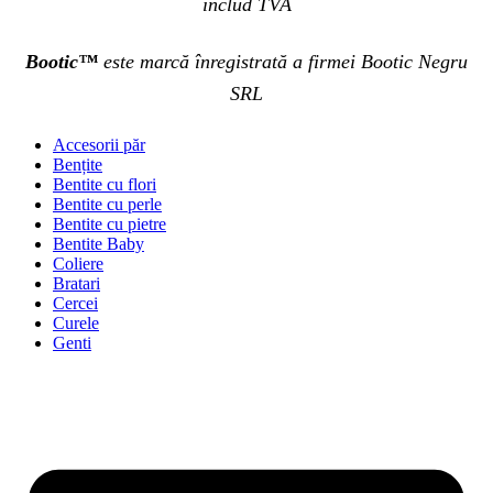
includ TVA
Bootic™
este marcă înregistrată a firmei Bootic Negru
SRL
Accesorii păr
Bențite
Bentite cu flori
Bentite cu perle
Bentite cu pietre
Bentite Baby
Coliere
Bratari
Cercei
Curele
Genti