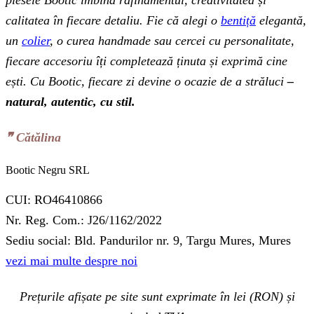
calitatea în fiecare detaliu. Fie că alegi o
bentiță
elegantă,
un
colier
, o curea handmade sau cercei cu personalitate,
fiecare accesoriu îți completează ținuta și exprimă cine
ești. Cu Bootic, fiecare zi devine o ocazie de a străluci
–
natural, autentic, cu stil.
❞‬ Cătălina
Bootic Negru SRL
CUI: RO46410866
Nr. Reg. Com.: J26/1162/2022
Sediu social: Bld. Pandurilor nr. 9, Targu Mures, Mures
vezi mai multe despre noi
Prețurile afișate pe site sunt exprimate în lei (RON) și