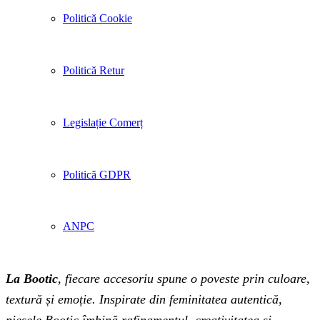
Politică Cookie
Politică Retur
Legislație Comerț
Politică GDPR
ANPC
La Bootic
, fiecare accesoriu spune o poveste prin culoare,
textură și emoție. Inspirate din feminitatea autentică,
piesele Bootic îmbină rafinamentul, creativitatea și