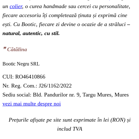
un
colier
, o curea handmade sau cercei cu personalitate,
fiecare accesoriu îți completează ținuta și exprimă cine
ești. Cu Bootic, fiecare zi devine o ocazie de a străluci
–
natural, autentic, cu stil.
❞‬ Cătălina
Bootic Negru SRL
CUI: RO46410866
Nr. Reg. Com.: J26/1162/2022
Sediu social: Bld. Pandurilor nr. 9, Targu Mures, Mures
vezi mai multe despre noi
Prețurile afișate pe site sunt exprimate în lei (RON) și
includ TVA