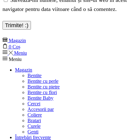
navigator pentru data viitoare când o să comentez.
Magazin
0
Coș
Meniu
Meniu
Magazin
Bentite
Bentite cu perle
Bentite cu pietre
Bentite cu flori
Bentite Baby
Cercei
Accesorii par
Coliere
Bratari
Curele
Genti
Întrebări frecvente