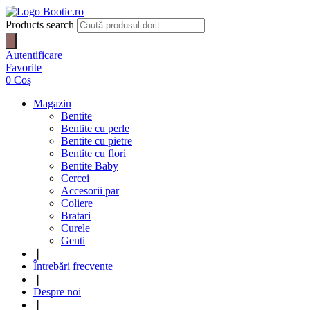
Products search
Autentificare
Favorite
0
Coș
Magazin
Bentite
Bentite cu perle
Bentite cu pietre
Bentite cu flori
Bentite Baby
Cercei
Accesorii par
Coliere
Bratari
Curele
Genti
❘
Întrebări frecvente
❘
Despre noi
❘