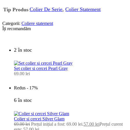
Colier De Serie
,
Colier Statement
Tip Produs
Categorii:
Coliere statement
Îți recomandăm
2 în stoc
Set colier si cercei Pearl Gray
69.00
lei
Redus -
17%
6 în stoc
Colier si cercei Silver Glam
69.00
lei
Prețul inițial a fost: 69.00 lei.
57.00
lei
Prețul curent
este: 57.00 lei.