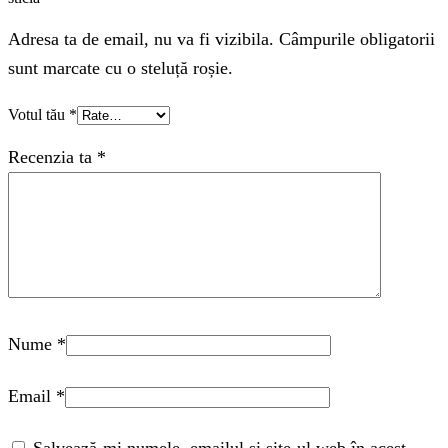
Adresa ta de email, nu va fi vizibila. Câmpurile obligatorii
sunt marcate cu o steluță roșie.
Votul tău
*
Recenzia ta
*
Nume
*
Email
*
Salvează-mi numele, emailul și site-ul web în acest