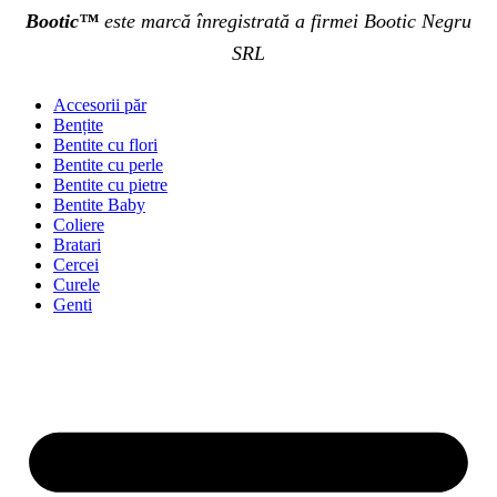
Bootic™
este marcă înregistrată a firmei Bootic Negru
SRL
Accesorii păr
Bențite
Bentite cu flori
Bentite cu perle
Bentite cu pietre
Bentite Baby
Coliere
Bratari
Cercei
Curele
Genti