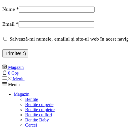
Nume
*
Email
*
Salvează-mi numele, emailul și site-ul web în acest navi
Magazin
0
Coș
Meniu
Meniu
Magazin
Bentite
Bentite cu perle
Bentite cu pietre
Bentite cu flori
Bentite Baby
Cercei