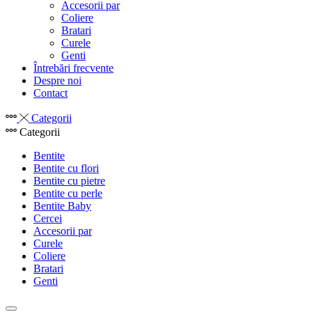
Accesorii par
Coliere
Bratari
Curele
Genti
Întrebări frecvente
Despre noi
Contact
Categorii
Categorii
Bentite
Bentite cu flori
Bentite cu pietre
Bentite cu perle
Bentite Baby
Cercei
Accesorii par
Curele
Coliere
Bratari
Genti