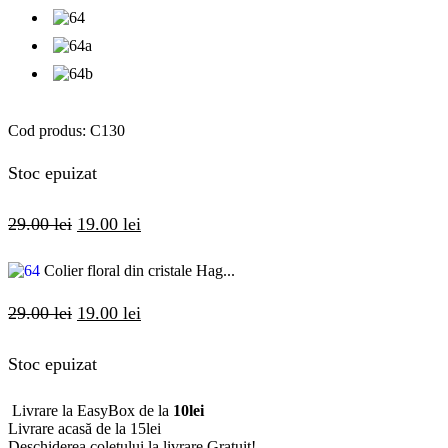
Cod produs:
C130
Stoc epuizat
29.00
lei
19.00
lei
Colier floral din cristale Hag...
29.00
lei
19.00
lei
Stoc epuizat
Livrare la EasyBox de la
10lei
Livrare acasă de la 15lei
Deschiderea coletului la livrare
Gratuit!