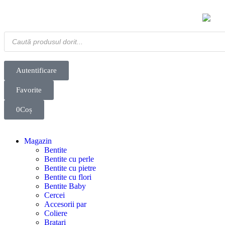
Autentificare
Favorite
0
Coș
Magazin
Bentite
Bentite cu perle
Bentite cu pietre
Bentite cu flori
Bentite Baby
Cercei
Accesorii par
Coliere
Bratari