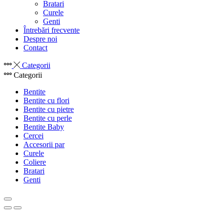
Bratari
Curele
Genti
Întrebări frecvente
Despre noi
Contact
Categorii
Categorii
Bentite
Bentite cu flori
Bentite cu pietre
Bentite cu perle
Bentite Baby
Cercei
Accesorii par
Curele
Coliere
Bratari
Genti