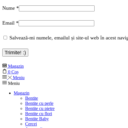
Nume
*
Email
*
Salvează-mi numele, emailul și site-ul web în acest navi
Magazin
0
Coș
Meniu
Meniu
Magazin
Bentite
Bentite cu perle
Bentite cu pietre
Bentite cu flori
Bentite Baby
Cercei