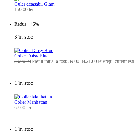
Guler detasabil Glam
159.00
lei
Redus -
46%
3 în stoc
Colier Daisy Blue
39.00
lei
Prețul inițial a fost: 39.00 lei.
21.00
lei
Prețul curent este
1 în stoc
Colier Manhattan
67.00
lei
1 în stoc