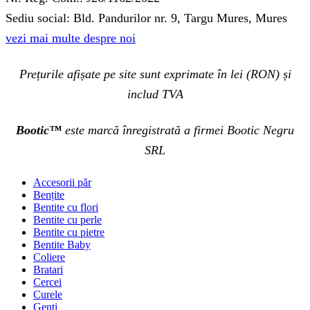
Sediu social: Bld. Pandurilor nr. 9, Targu Mures, Mures
vezi mai multe despre noi
Prețurile afișate pe site sunt exprimate în lei (RON) și
includ TVA
Bootic™
este marcă înregistrată a firmei Bootic Negru
SRL
Accesorii păr
Bențite
Bentite cu flori
Bentite cu perle
Bentite cu pietre
Bentite Baby
Coliere
Bratari
Cercei
Curele
Genti