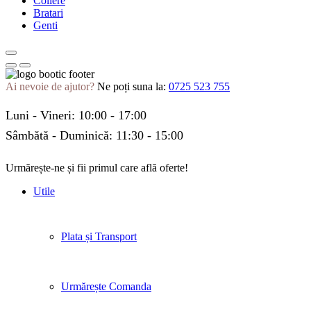
Coliere
Bratari
Genti
Ai nevoie de ajutor?
Ne poți suna la:
0725 523 755
Luni - Vineri: 10:00 - 17:00
Sâmbătă - Duminică: 11:30 - 15:00
Urmărește-ne și fii primul care află oferte!
Facebook
Twitter
Instagram
Pinterest
Linkedin
Tik-
Youtube
Utile
tok
Plata și Transport
Urmărește Comanda