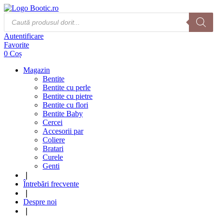
Products
search
Autentificare
Favorite
0
Coș
Magazin
Bentite
Bentite cu perle
Bentite cu pietre
Bentite cu flori
Bentite Baby
Cercei
Accesorii par
Coliere
Bratari
Curele
Genti
❘
Întrebări frecvente
❘
Despre noi
❘