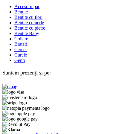
Accesorii păr
Bențite
Bentite cu flori
Bentite cu perle
Bentite cu pietre
Bentite Baby
Coliere
Bratari
Cercei
Curele
Genti
Suntem prezenți și pe: