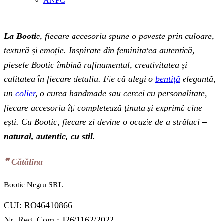
ANPC
La Bootic
, fiecare accesoriu spune o poveste prin culoare,
textură și emoție. Inspirate din feminitatea autentică,
piesele Bootic îmbină rafinamentul, creativitatea și
calitatea în fiecare detaliu. Fie că alegi o
bentiță
elegantă,
un
colier
, o curea handmade sau cercei cu personalitate,
fiecare accesoriu îți completează ținuta și exprimă cine
ești. Cu Bootic, fiecare zi devine o ocazie de a străluci
–
natural, autentic, cu stil.
❞‬ Cătălina
Bootic Negru SRL
CUI: RO46410866
Nr. Reg. Com.: J26/1162/2022