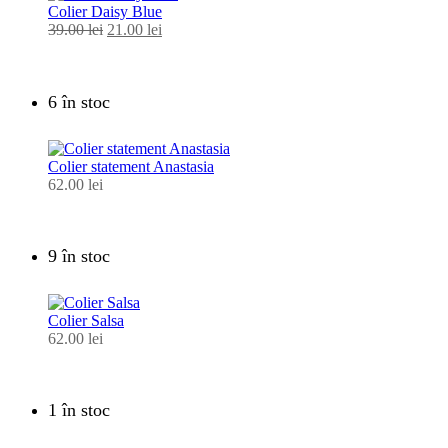
Colier Daisy Blue
39.00
lei
Prețul
21.00
lei
Prețul
inițial
curent
a
este:
fost:
21.00 lei.
6 în stoc
39.00 lei.
Colier statement Anastasia
62.00
lei
9 în stoc
Colier Salsa
62.00
lei
1 în stoc