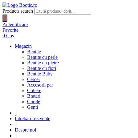
Products search
Autentificare
Favorite
0
Coș
Magazin
Bentite
Bentite cu perle
Bentite cu pietre
Bentite cu flori
Bentite Baby
Cercei
Accesorii par
Coliere
Bratari
Curele
Genti
❘
Întrebări frecvente
❘
Despre noi
❘