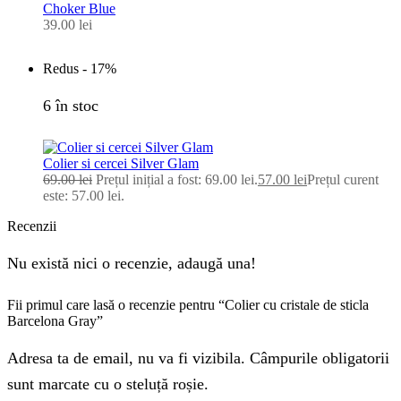
Choker Blue
39.00
lei
Redus -
17%
6 în stoc
Colier si cercei Silver Glam
69.00
lei
Prețul inițial a fost: 69.00 lei.
57.00
lei
Prețul curent
este: 57.00 lei.
Recenzii
Nu există nici o recenzie, adaugă una!
Fii primul care lasă o recenzie pentru “Colier cu cristale de sticla
Barcelona Gray”
Adresa ta de email, nu va fi vizibila. Câmpurile obligatorii
sunt marcate cu o steluță roșie.