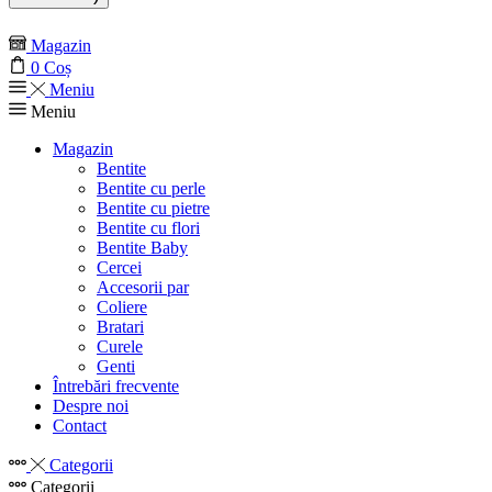
Magazin
0
Coș
Meniu
Meniu
Magazin
Bentite
Bentite cu perle
Bentite cu pietre
Bentite cu flori
Bentite Baby
Cercei
Accesorii par
Coliere
Bratari
Curele
Genti
Întrebări frecvente
Despre noi
Contact
Categorii
Categorii