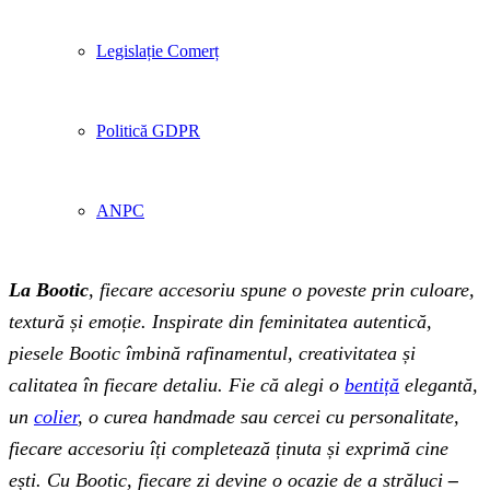
Legislație Comerț
Politică GDPR
ANPC
La Bootic
, fiecare accesoriu spune o poveste prin culoare,
textură și emoție. Inspirate din feminitatea autentică,
piesele Bootic îmbină rafinamentul, creativitatea și
calitatea în fiecare detaliu. Fie că alegi o
bentiță
elegantă,
un
colier
, o curea handmade sau cercei cu personalitate,
fiecare accesoriu îți completează ținuta și exprimă cine
ești. Cu Bootic, fiecare zi devine o ocazie de a străluci
–