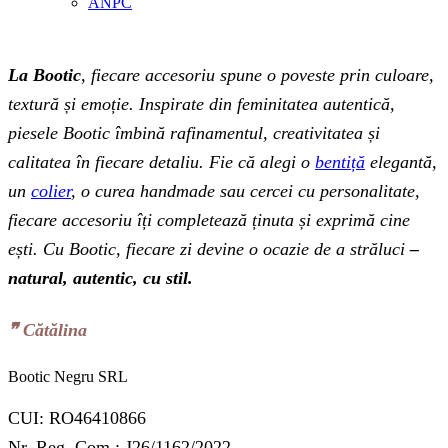
ANPC
La Bootic
, fiecare accesoriu spune o poveste prin culoare,
textură și emoție. Inspirate din feminitatea autentică,
piesele Bootic îmbină rafinamentul, creativitatea și
calitatea în fiecare detaliu. Fie că alegi o
bentiță
elegantă,
un
colier
, o curea handmade sau cercei cu personalitate,
fiecare accesoriu îți completează ținuta și exprimă cine
ești. Cu Bootic, fiecare zi devine o ocazie de a străluci
–
natural, autentic, cu stil.
❞‬ Cătălina
Bootic Negru SRL
CUI: RO46410866
Nr. Reg. Com.: J26/1162/2022