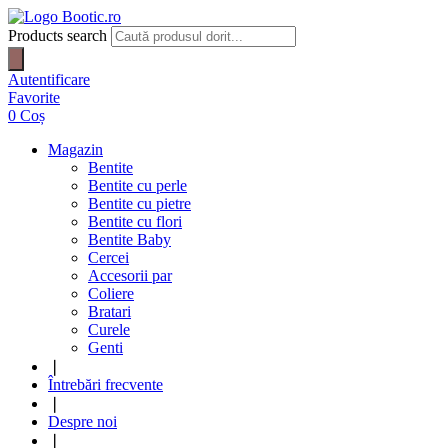
Products search
Autentificare
Favorite
0
Coș
Magazin
Bentite
Bentite cu perle
Bentite cu pietre
Bentite cu flori
Bentite Baby
Cercei
Accesorii par
Coliere
Bratari
Curele
Genti
❘
Întrebări frecvente
❘
Despre noi
❘