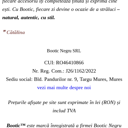
fiecare accesoriu îți completează ținuta și exprimă cine
ești. Cu Bootic, fiecare zi devine o ocazie de a străluci
–
natural, autentic, cu stil.
❞‬ Cătălina
Bootic Negru SRL
CUI: RO46410866
Nr. Reg. Com.: J26/1162/2022
Sediu social: Bld. Pandurilor nr. 9, Targu Mures, Mures
vezi mai multe despre noi
Prețurile afișate pe site sunt exprimate în lei (RON) și
includ TVA
Bootic™
este marcă înregistrată a firmei Bootic Negru