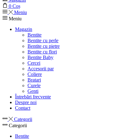
0
Coș
Meniu
Meniu
Magazin
Bentite
Bentite cu perle
Bentite cu pietre
Bentite cu flori
Bentite Baby
Cercei
Accesorii par
Coliere
Bratari
Curele
Genti
Întrebări frecvente
Despre noi
Contact
Categorii
Categorii
Bentite