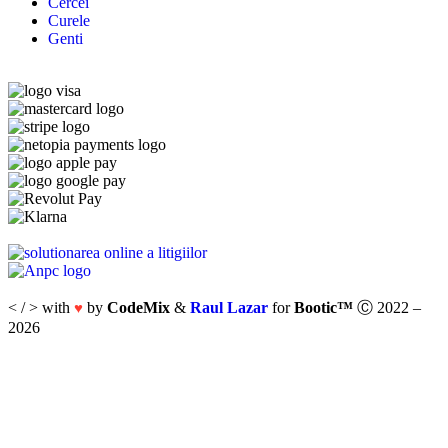
Cercei
Curele
Genti
< / > with
by
CodeMix
&
Raul Lazar
for
Bootic™
Ⓒ 2022 –
♥
2026