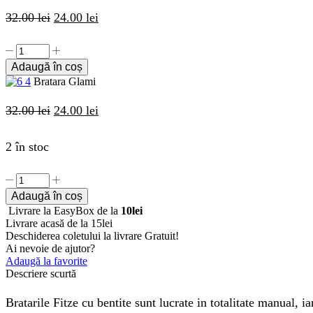
32.00
lei
Prețul
24.00
lei
Prețul
inițial
curent
Cantitate
a
este:
Bratara
Adaugă în coș
Glami
fost:
24.00 lei.
Bratara Glami
32.00 lei.
32.00
lei
Prețul
24.00
lei
Prețul
inițial
curent
2 în stoc
a
este:
fost:
24.00 lei.
Cantitate
32.00 lei.
Bratara
Adaugă în coș
Glami
Livrare la EasyBox de la
10lei
Livrare acasă de la 15lei
Deschiderea coletului la livrare
Gratuit!
Ai nevoie de ajutor?
Adaugă la favorite
Descriere scurtă
Bratarile Fitze cu bentite sunt lucrate in totalitate manual, 