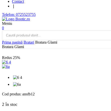
Contact
❘
Telefon: 0725523755
Meniu
0
Products
search
Prima pagină
Bratari
Bratara Glami
Bratara Glami
Redus
25%
Cod produs:
ansfb12
2 în stoc