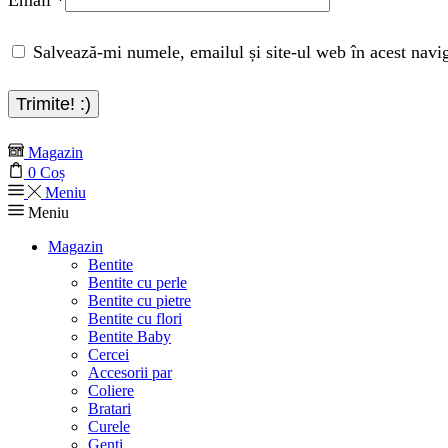
Salvează-mi numele, emailul și site-ul web în acest navi
Magazin
0
Coș
Meniu
Meniu
Magazin
Bentite
Bentite cu perle
Bentite cu pietre
Bentite cu flori
Bentite Baby
Cercei
Accesorii par
Coliere
Bratari
Curele
Genti