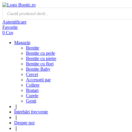
Products
search
Autentificare
Favorite
0
Coș
Magazin
Bentite
Bentite cu perle
Bentite cu pietre
Bentite cu flori
Bentite Baby
Cercei
Accesorii par
Coliere
Bratari
Curele
Genti
❘
Întrebări frecvente
❘
Despre noi
❘