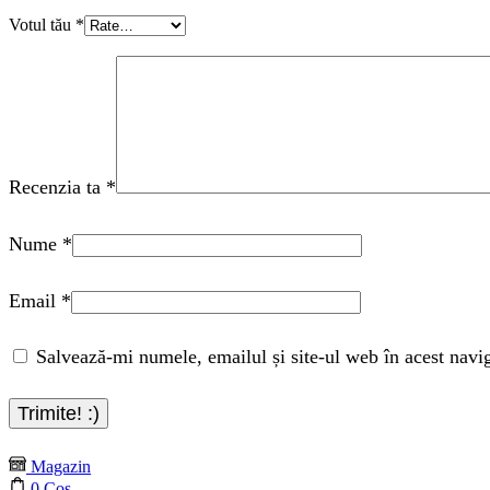
Votul tău
*
Recenzia ta
*
Nume
*
Email
*
Salvează-mi numele, emailul și site-ul web în acest navi
Magazin
0
Coș