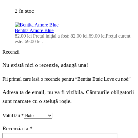
2 în stoc
Bentita Amore Blue
82.00
lei
Prețul inițial a fost: 82.00 lei.
69.00
lei
Prețul curent
este: 69.00 lei.
Recenzii
Nu există nici o recenzie, adaugă una!
Fii primul care lasă o recenzie pentru “Bentita Etnic Love cu nod”
Adresa ta de email, nu va fi vizibila. Câmpurile obligatorii
sunt marcate cu o steluță roșie.
Votul tău
*
Recenzia ta
*