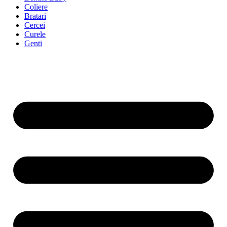
Coliere
Bratari
Cercei
Curele
Genti