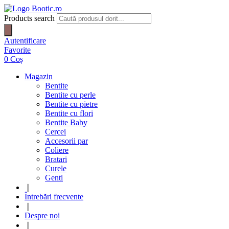
Products search
Autentificare
Favorite
0
Coș
Magazin
Bentite
Bentite cu perle
Bentite cu pietre
Bentite cu flori
Bentite Baby
Cercei
Accesorii par
Coliere
Bratari
Curele
Genti
❘
Întrebări frecvente
❘
Despre noi
❘