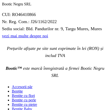
Bootic Negru SRL
CUI: RO46410866
Nr. Reg. Com.: J26/1162/2022
Sediu social: Bld. Pandurilor nr. 9, Targu Mures, Mures
vezi mai multe despre noi
Prețurile afișate pe site sunt exprimate în lei (RON) și
includ TVA
Bootic™
este marcă înregistrată a firmei Bootic Negru
SRL
Accesorii păr
Bențite
Bentite cu flori
Bentite cu perle
Bentite cu pietre
Bentite Baby