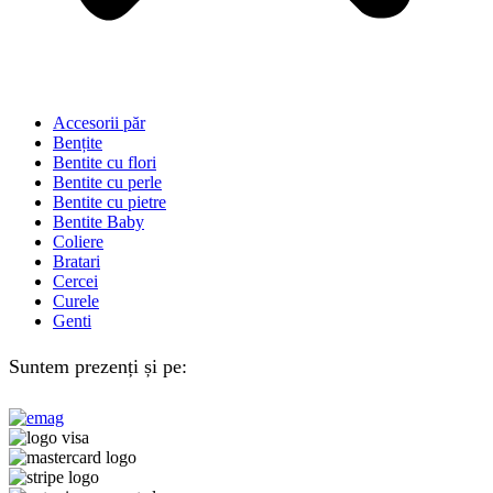
Accesorii păr
Bențite
Bentite cu flori
Bentite cu perle
Bentite cu pietre
Bentite Baby
Coliere
Bratari
Cercei
Curele
Genti
Suntem prezenți și pe: