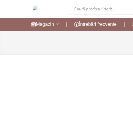
Magazin
❘
Întrebări frecvente
❘