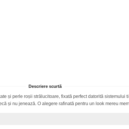
Descriere scurtă
 și perle roșii strălucitoare, fixată perfect datorită sistemului t
lunecă și nu jenează. O alegere rafinată pentru un look mereu mem