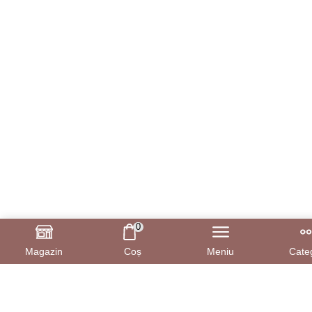
0
Magazin
Coș
Meniu
Categ