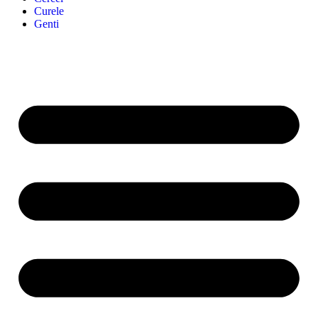
Curele
Genti