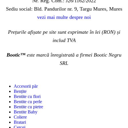
Nr. Reg. Com.: J26/1162/2022
Sediu social: Bld. Pandurilor nr. 9, Targu Mures, Mures
vezi mai multe despre noi
Prețurile afișate pe site sunt exprimate în lei (RON) și
includ TVA
Bootic™
este marcă înregistrată a firmei Bootic Negru
SRL
Accesorii păr
Bențite
Bentite cu flori
Bentite cu perle
Bentite cu pietre
Bentite Baby
Coliere
Bratari
Cercei