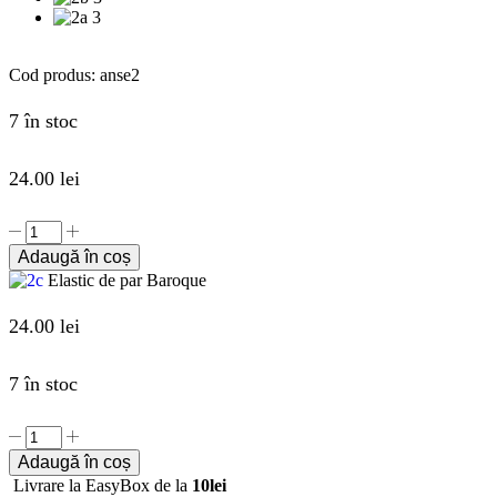
Cod produs:
anse2
7 în stoc
24.00
lei
Adaugă în coș
Elastic de par Baroque
24.00
lei
7 în stoc
Adaugă în coș
Livrare la EasyBox de la
10lei