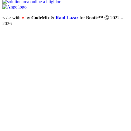
< / > with
by
CodeMix
&
Raul Lazar
for
Bootic™
Ⓒ 2022 –
♥
2026