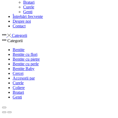
Bratari
Curele
Genti
Întrebări frecvente
Despre noi
Contact
Categorii
Categorii
Bentite
Bentite cu flori
Bentite cu pietre
Bentite cu perle
Bentite Baby
Cercei
Accesorii par
Curele
Coliere
Bratari
Genti