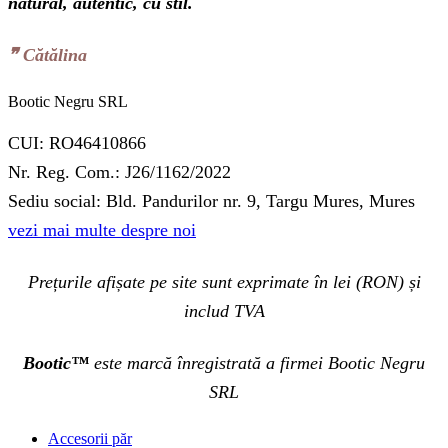
natural, autentic, cu stil.
❞‬ Cătălina
Bootic Negru SRL
CUI: RO46410866
Nr. Reg. Com.: J26/1162/2022
Sediu social: Bld. Pandurilor nr. 9, Targu Mures, Mures
vezi mai multe despre noi
Prețurile afișate pe site sunt exprimate în lei (RON) și
includ TVA
Bootic™
este marcă înregistrată a firmei Bootic Negru
SRL
Accesorii păr