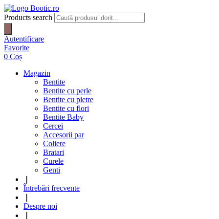
Products search
Autentificare
Favorite
0
Coș
Magazin
Bentite
Bentite cu perle
Bentite cu pietre
Bentite cu flori
Bentite Baby
Cercei
Accesorii par
Coliere
Bratari
Curele
Genti
❘
Întrebări frecvente
❘
Despre noi
❘