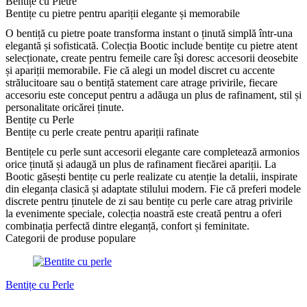
Bentițe cu Pietre
Bentițe cu pietre pentru apariții elegante și memorabile
O bentiță cu pietre poate transforma instant o ținută simplă într-una
elegantă și sofisticată. Colecția Bootic include bentițe cu pietre atent
selecționate, create pentru femeile care își doresc accesorii deosebite
și apariții memorabile. Fie că alegi un model discret cu accente
strălucitoare sau o bentiță statement care atrage privirile, fiecare
accesoriu este conceput pentru a adăuga un plus de rafinament, stil și
personalitate oricărei ținute.
Bentițe cu Perle
Bentițe cu perle create pentru apariții rafinate
Bentițele cu perle sunt accesorii elegante care completează armonios
orice ținută și adaugă un plus de rafinament fiecărei apariții. La
Bootic găsești bentițe cu perle realizate cu atenție la detalii, inspirate
din eleganța clasică și adaptate stilului modern. Fie că preferi modele
discrete pentru ținutele de zi sau bentițe cu perle care atrag privirile
la evenimente speciale, colecția noastră este creată pentru a oferi
combinația perfectă dintre eleganță, confort și feminitate.
Categorii de produse populare
Bentițe cu Perle