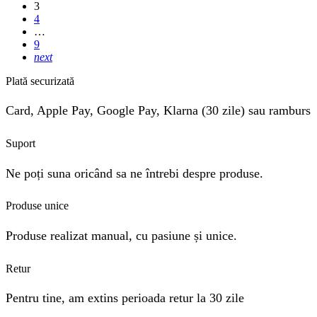
3
4
…
9
next
Plată securizată
Card, Apple Pay, Google Pay, Klarna (30 zile) sau ramburs
Suport
Ne poți suna oricând sa ne întrebi despre produse.
Produse unice
Produse realizat manual, cu pasiune și unice.
Retur
Pentru tine, am extins perioada retur la 30 zile