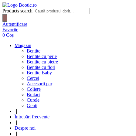
Products search
Autentificare
Favorite
0
Coș
Magazin
Bentite
Bentite cu perle
Bentite cu pietre
Bentite cu flori
Bentite Baby
Cercei
Accesorii par
Coliere
Bratari
Curele
Genti
❘
Întrebări frecvente
❘
Despre noi
❘