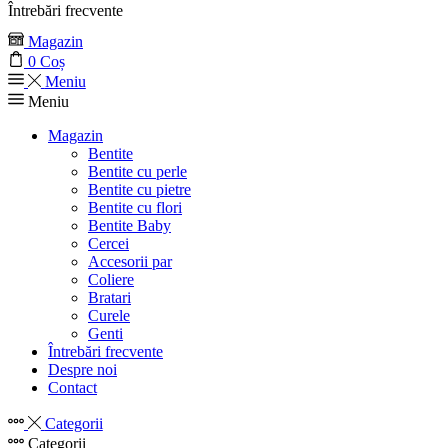
Întrebări frecvente
Magazin
0
Coș
Meniu
Meniu
Magazin
Bentite
Bentite cu perle
Bentite cu pietre
Bentite cu flori
Bentite Baby
Cercei
Accesorii par
Coliere
Bratari
Curele
Genti
Întrebări frecvente
Despre noi
Contact
Categorii
Categorii