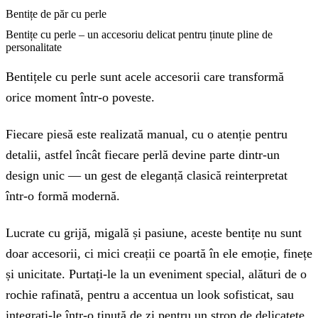
Bentițe de păr cu perle
Bentițe cu perle – un accesoriu delicat pentru ținute pline de
personalitate
Bentițele cu perle sunt acele accesorii care transformă
orice moment într-o poveste.
Fiecare piesă este realizată manual, cu o atenție pentru
detalii, astfel încât fiecare perlă devine parte dintr-un
design unic — un gest de eleganță clasică reinterpretat
într-o formă modernă.
Lucrate cu grijă, migală și pasiune, aceste bentițe nu sunt
doar accesorii, ci mici creații ce poartă în ele emoție, finețe
și unicitate. Purtați-le la un eveniment special, alături de o
rochie rafinată, pentru a accentua un look sofisticat, sau
integrați-le într-o ținută de zi pentru un strop de delicatețe