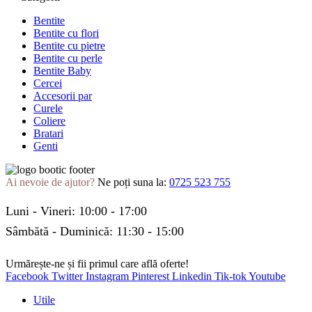
Bentite
Bentite cu flori
Bentite cu pietre
Bentite cu perle
Bentite Baby
Cercei
Accesorii par
Curele
Coliere
Bratari
Genti
Ai nevoie de ajutor?
Ne poți suna la:
0725 523 755
Luni - Vineri: 10:00 - 17:00
Sâmbătă - Duminică: 11:30 - 15:00
Urmărește-ne și fii primul care află oferte!
Facebook
Twitter
Instagram
Pinterest
Linkedin
Tik-tok
Youtube
Utile