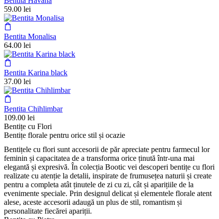
Bentita Havana
59.00
lei
Bentita Monalisa
64.00
lei
Bentita Karina black
37.00
lei
Bentita Chihlimbar
109.00
lei
Bentițe cu Flori
Bentițe florale pentru orice stil și ocazie
Bentițele cu flori sunt accesorii de păr apreciate pentru farmecul lor
feminin și capacitatea de a transforma orice ținută într-una mai
elegantă și expresivă. În colecția Bootic vei descoperi bentițe cu flori
realizate cu atenție la detalii, inspirate de frumusețea naturii și create
pentru a completa atât ținutele de zi cu zi, cât și aparițiile de la
evenimente speciale. Prin designul delicat și elementele florale atent
alese, aceste accesorii adaugă un plus de stil, romantism și
personalitate fiecărei apariții.