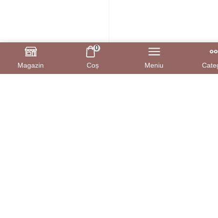
0
Magazin
Coș
Meniu
Categ