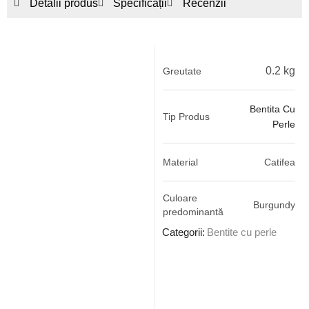
Detalii produs
Specificații
Recenzii
0.2 kg
Greutate
Bentita Cu
Tip Produs
Perle
Material
Catifea
Culoare
Burgundy
predominantă
Categorii:
Bentite cu perle