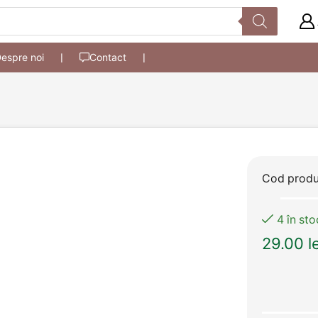
espre noi
❘
Contact
❘
Cod prod
4 în sto
29.00
l