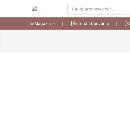
Magazin
❘
Întrebări frecvente
❘
D