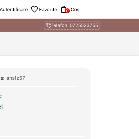
Autentificare
Favorite
Coș
0
Telefon: 0725523755
us:
ansfz57
c
ei