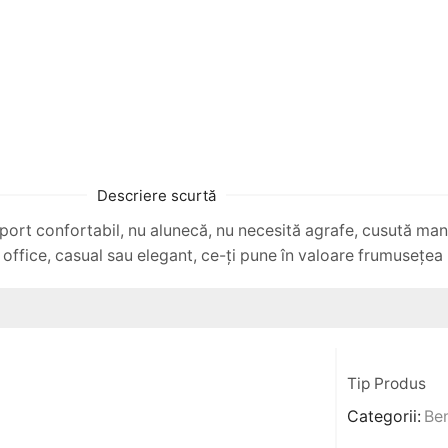
Descriere scurtă
ort confortabil, nu alunecă, nu necesită agrafe, cusută manu
l office, casual sau elegant, ce-ți pune în valoare frumusețea 
Tip Produs
Categorii:
Ben