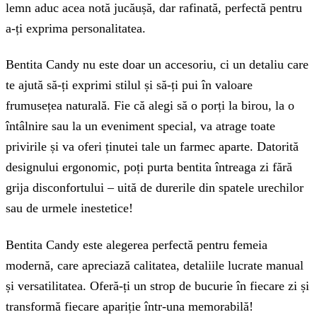
lemn aduc acea notă jucăușă, dar rafinată, perfectă pentru
a-ți exprima personalitatea.
Bentita Candy nu este doar un accesoriu, ci un detaliu care
te ajută să-ți exprimi stilul și să-ți pui în valoare
frumusețea naturală. Fie că alegi să o porți la birou, la o
întâlnire sau la un eveniment special, va atrage toate
privirile și va oferi ținutei tale un farmec aparte. Datorită
designului ergonomic, poți purta bentita întreaga zi fără
grija disconfortului – uită de durerile din spatele urechilor
sau de urmele inestetice!
Bentita Candy este alegerea perfectă pentru femeia
modernă, care apreciază calitatea, detaliile lucrate manual
și versatilitatea. Oferă-ți un strop de bucurie în fiecare zi și
transformă fiecare apariție într-una memorabilă!