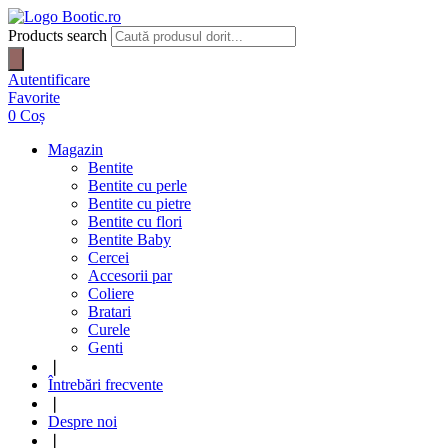
Products search
Autentificare
Favorite
0
Coș
Magazin
Bentite
Bentite cu perle
Bentite cu pietre
Bentite cu flori
Bentite Baby
Cercei
Accesorii par
Coliere
Bratari
Curele
Genti
❘
Întrebări frecvente
❘
Despre noi
❘