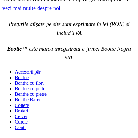
vezi mai multe despre noi
Prețurile afișate pe site sunt exprimate în lei (RON) și
includ TVA
Bootic™
este marcă înregistrată a firmei Bootic Negru
SRL
Accesorii păr
Bențite
Bentite cu flori
Bentite cu perle
Bentite cu pietre
Bentite Baby
Coliere
Bratari
Cercei
Curele
Genti