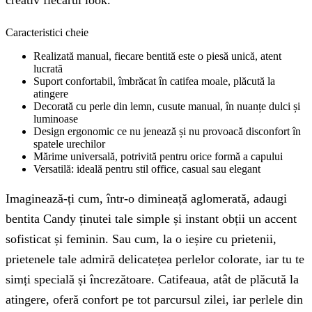
creativ fiecărui look.
Caracteristici cheie
Realizată manual, fiecare bentită este o piesă unică, atent
lucrată
Suport confortabil, îmbrăcat în catifea moale, plăcută la
atingere
Decorată cu perle din lemn, cusute manual, în nuanțe dulci și
luminoase
Design ergonomic ce nu jenează și nu provoacă disconfort în
spatele urechilor
Mărime universală, potrivită pentru orice formă a capului
Versatilă: ideală pentru stil office, casual sau elegant
Imaginează-ți cum, într-o dimineață aglomerată, adaugi
bentita Candy ținutei tale simple și instant obții un accent
sofisticat și feminin. Sau cum, la o ieșire cu prietenii,
prietenele tale admiră delicatețea perlelor colorate, iar tu te
simți specială și încrezătoare. Catifeaua, atât de plăcută la
atingere, oferă confort pe tot parcursul zilei, iar perlele din