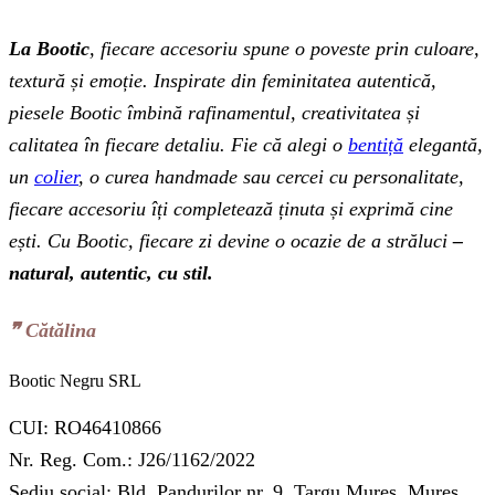
La Bootic
, fiecare accesoriu spune o poveste prin culoare,
textură și emoție. Inspirate din feminitatea autentică,
piesele Bootic îmbină rafinamentul, creativitatea și
calitatea în fiecare detaliu. Fie că alegi o
bentiță
elegantă,
un
colier
, o curea handmade sau cercei cu personalitate,
fiecare accesoriu îți completează ținuta și exprimă cine
ești. Cu Bootic, fiecare zi devine o ocazie de a străluci
–
natural, autentic, cu stil.
❞‬ Cătălina
Bootic Negru SRL
CUI: RO46410866
Nr. Reg. Com.: J26/1162/2022
Sediu social: Bld. Pandurilor nr. 9, Targu Mures, Mures