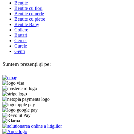
Bențite
Bentite cu flori
Bentite cu perle
Bentite cu pietre
Bentite Baby
Coliere
Bratari
Cercei
Curele
Genti
Suntem prezenți și pe: